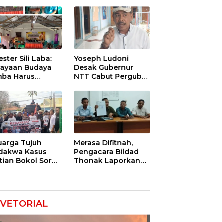
ester Sili Laba:
Yoseph Ludoni
ayaan Budaya
Desak Gubernur
ba Harus
NTT Cabut Pergub
indungi agar
BBM Bersubsidi:
nilai Ekonomi
Jangan Jadikan
SPBU Alat Tagih
Pajak
uarga Tujuh
Merasa Difitnah,
dakwa Kasus
Pengacara Bildad
tian Bokol Soroti
Thonak Laporkan
aan Rekayasa
Mantan Dirut Bank
kara, Minta
NTT ke Polisi
im Bebaskan
k Mereka
VETORIAL