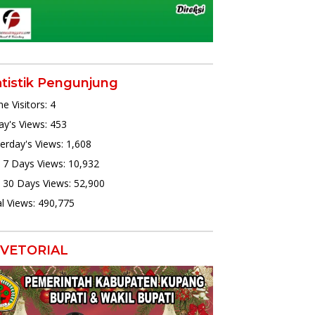
atistik Pengunjung
ne Visitors:
4
y's Views:
453
erday's Views:
1,608
 7 Days Views:
10,932
 30 Days Views:
52,900
l Views:
490,775
VETORIAL