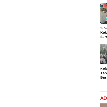
Silv
Kek
Sum
Dil
Ber
Kel
Ter
Bas
Dug
Per
Hak
Ana
AD