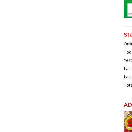
St
Onli
Toda
Yest
Last
Last
Tota
AD