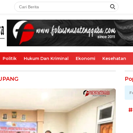
Politik
Hukum Dan Kriminal
Ekonomi
Kesehatan
KUPANG
Po
F
#