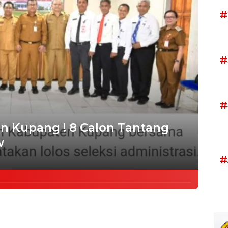
#
#
#
n Kupang ! 8 Calon Tantang
w
#