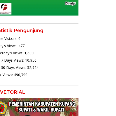
atistik Pengunjung
ne Visitors:
6
y's Views:
477
erday's Views:
1,608
 7 Days Views:
10,956
 30 Days Views:
52,924
l Views:
490,799
VETORIAL