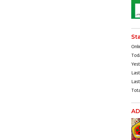
St
Onli
Toda
Yest
Last
Last
Tota
AD