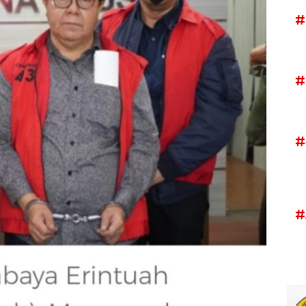
#
#
#
#