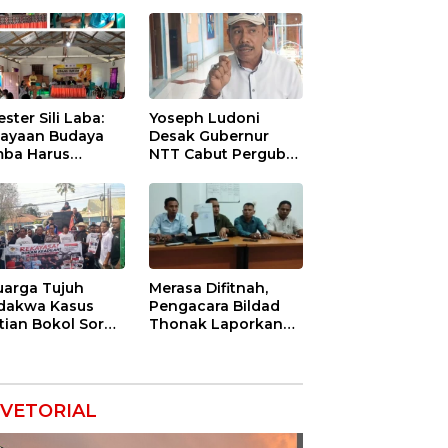
ester Sili Laba:
Yoseph Ludoni
ayaan Budaya
Desak Gubernur
ba Harus
NTT Cabut Pergub
indungi agar
BBM Bersubsidi:
nilai Ekonomi
Jangan Jadikan
SPBU Alat Tagih
Pajak
uarga Tujuh
Merasa Difitnah,
dakwa Kasus
Pengacara Bildad
tian Bokol Soroti
Thonak Laporkan
aan Rekayasa
Mantan Dirut Bank
kara, Minta
NTT ke Polisi
im Bebaskan
k Mereka
VETORIAL