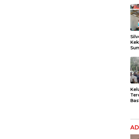
Silv
Kek
Sum
Dil
Ber
Kel
Ter
Bas
Dug
Per
Hak
Ana
AD