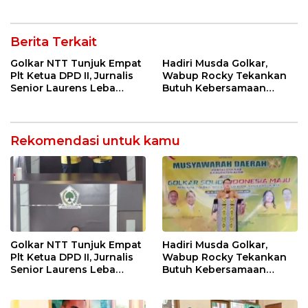
Gagal
Berita Terkait
Golkar NTT Tunjuk Empat
Hadiri Musda Golkar,
Plt Ketua DPD II, Jurnalis
Wabup Rocky Tekankan
Senior Laurens Leba
Butuh Kebersamaan
Tukan Pimpin Flores
Diatas Perbedaan Politik
Timur
Untuk Bangun Alor
Rekomendasi untuk kamu
Golkar NTT Tunjuk Empat
Hadiri Musda Golkar,
Plt Ketua DPD II, Jurnalis
Wabup Rocky Tekankan
Senior Laurens Leba
Butuh Kebersamaan
Tukan Pimpin Flores
Diatas Perbedaan Politik
Timur
Untuk Bangun Alor