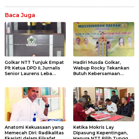
Baca Juga
Golkar NTT Tunjuk Empat
Hadiri Musda Golkar,
Plt Ketua DPD II, Jurnalis
Wabup Rocky Tekankan
Senior Laurens Leba
Butuh Kebersamaan
Tukan Pimpin Flores
Diatas Perbedaan Politik
Timur
Untuk Bangun Alor
Anatomi Kekuasaan yang
Ketika Mokris Lay
Memecah Diri: Radikalitas
Dipasung Kepentingan,
Ekaristi dalam Filsafat
Hanura NTT Pilih Tunggu