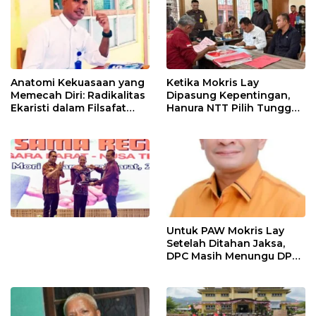
Anatomi Kekuasaan yang
Ketika Mokris Lay
Memecah Diri: Radikalitas
Dipasung Kepentingan,
Ekaristi dalam Filsafat
Hanura NTT Pilih Tunggu
Politik Kepemimpinan
Mekanisme Partai
Untuk PAW Mokris Lay
Setelah Ditahan Jaksa,
DPC Masih Menungu DPD
Hanura NTT