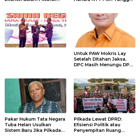
Politik Kepemimpinan
Mekanisme Partai
Untuk PAW Mokris Lay
Setelah Ditahan Jaksa,
DPC Masih Menungu DPD
Hanura NTT
Pakar Hukum Tata Negara
Pilkada Lewat DPRD:
Tuba Helan Usulkan
Efisiensi Politik atau
Sistem Baru Jika Pilkada
Penyempitan Ruang
Langsung dan DPRD
Demokrasi Lokal ?