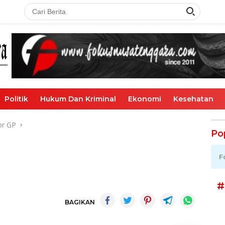
Politik
Hukum Dan Kriminal
Ekonomi
Kesehatan
or GP
Po
F
#
BAGIKAN