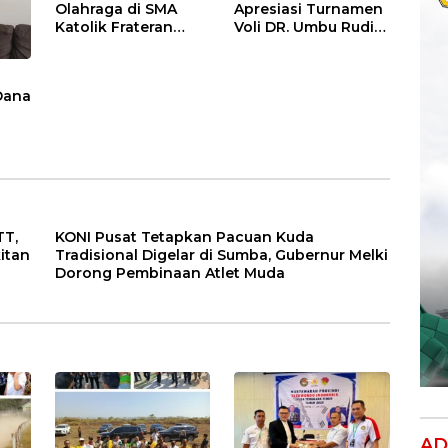
Olahraga di SMA
Apresiasi Turnamen
Katolik Frateran
Voli DR. Umbu Rudi
Ndao, Gubernur NTT
Kabunang Cup, Bibit
Harapkan Ada Bibit
Baru Menuju PON
Atlet PON XXII
XXII 2028
Dana
an
n
ah
TT,
KONI Pusat Tetapkan Pacuan Kuda
itan
Tradisional Digelar di Sumba, Gubernur Melki
Dorong Pembinaan Atlet Muda
AD