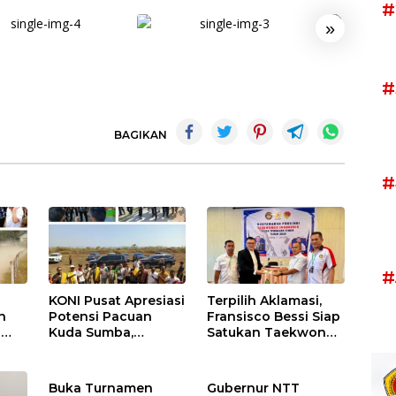
#
»
#
BAGIKAN
#
#
KONI Pusat Apresiasi
Terpilih Aklamasi,
n
Potensi Pacuan
Fransisco Bessi Siap
l
Kuda Sumba,
Satukan Taekwondo
,
Gubernur Melki
NTT Hadapi PON
Perkuat Persiapan
2028
aan
PON 2028
Buka Turnamen
Gubernur NTT