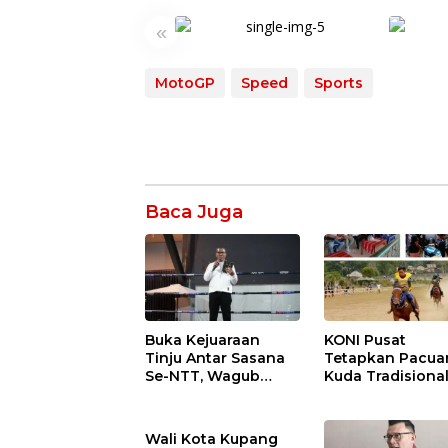
«
MotoGP
Speed
Sports
Baca Juga
Buka Kejuaraan
KONI Pusat
Tinju Antar Sasana
Tetapkan Pacua
Se-NTT, Wagub
Kuda Tradisiona
Johni Asadoma
Digelar di Sumba
Dorong
Gubernur Melki
Kebangkitan Tinju
Dorong Pembin
Wali Kota Kupang
NTT Menuju PON
Atlet Muda