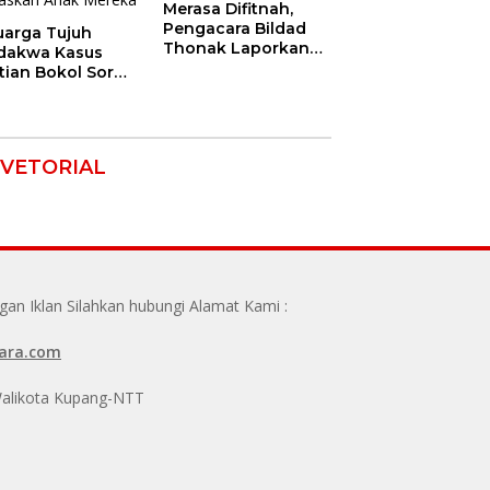
Merasa Difitnah,
Pengacara Bildad
uarga Tujuh
Thonak Laporkan
dakwa Kasus
Mantan Dirut Bank
tian Bokol Soroti
NTT ke Polisi
aan Rekayasa
kara, Minta
im Bebaskan
k Mereka
VETORIAL
n Iklan Silahkan hubungi Alamat Kami :
ara.com
 Walikota Kupang-NTT