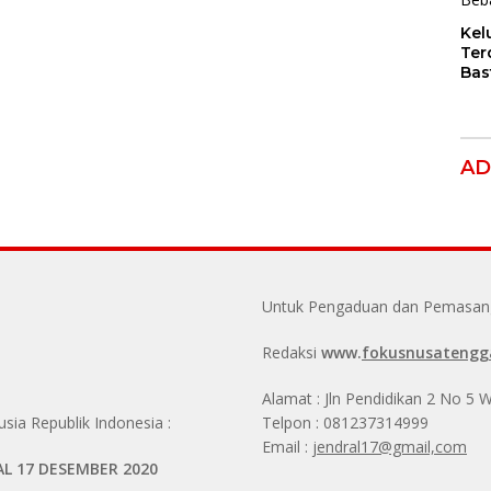
Kel
Ter
Bas
Dug
Per
Hak
Ana
AD
Untuk Pengaduan dan Pemasanga
Redaksi
www.
fokusnusatengg
Alamat : Jln Pendidikan 2 No 5
ia Republik Indonesia :
Telpon : 081237314999
Email :
jendral17@gmail,com
AL 17 DESEMBER 2020