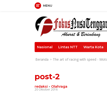
Langsung
MENU
ke
konten
Nasional
Lintas NTT
Warta Kota
Beranda
The art of racing with speed - Mot
post-2
redaksi
-
Olahraga
20 Oktober 2016