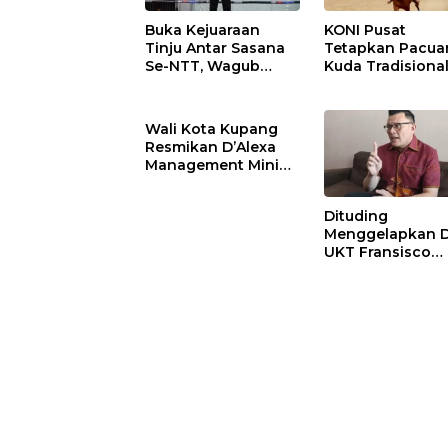
Buka Kejuaraan
KONI Pusat
Tinju Antar Sasana
Tetapkan Pacua
Se-NTT, Wagub
Kuda Tradisiona
Johni Asadoma
Digelar di Sumba
Dorong
Gubernur Melki
Kebangkitan Tinju
Dorong Pembin
Wali Kota Kupang
NTT Menuju PON
Atlet Muda
Resmikan D’Alexa
2028
Management Mini
Soccer Futsal &
Cafe, Dorong
Dituding
Ekonomi dan
Menggelapkan 
Pembinaan Generasi
UKT Fransisco
Muda
Bessie Bantah d
Sebut Diopinika
Pihak Yang Kal