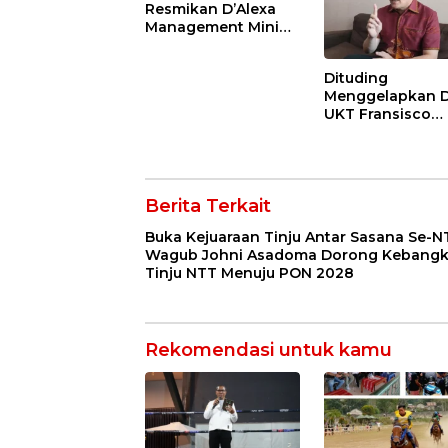
Resmikan D’Alexa
2028
Management Mini
Soccer Futsal &
Cafe, Dorong
Dituding
Ekonomi dan
Menggelapkan 
Pembinaan Generasi
UKT Fransisco
Muda
Bessie Bantah d
Sebut Diopinika
Pihak Yang Kal
Berita Terkait
Buka Kejuaraan Tinju Antar Sasana Se-N
Wagub Johni Asadoma Dorong Kebangk
Tinju NTT Menuju PON 2028
Rekomendasi untuk kamu