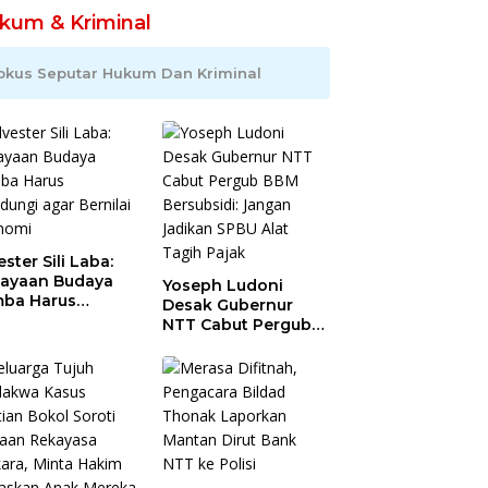
kum & Kriminal
okus Seputar Hukum Dan Kriminal
ester Sili Laba:
ayaan Budaya
Yoseph Ludoni
ba Harus
Desak Gubernur
indungi agar
NTT Cabut Pergub
nilai Ekonomi
BBM Bersubsidi:
Jangan Jadikan
SPBU Alat Tagih
Pajak