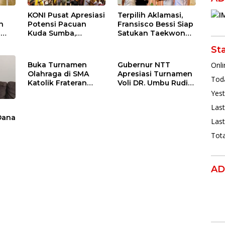
KONI Pusat Apresiasi
Terpilih Aklamasi,
n
Potensi Pacuan
Fransisco Bessi Siap
l
Kuda Sumba,
Satukan Taekwondo
,
Gubernur Melki
NTT Hadapi PON
St
Perkuat Persiapan
2028
aan
PON 2028
Buka Turnamen
Gubernur NTT
Onli
Olahraga di SMA
Apresiasi Turnamen
Toda
Katolik Frateran
Voli DR. Umbu Rudi
Ndao, Gubernur NTT
Kabunang Cup, Bibit
Yest
Harapkan Ada Bibit
Baru Menuju PON
Last
Atlet PON XXII
XXII 2028
Dana
Last
Tota
an
n
ah
AD