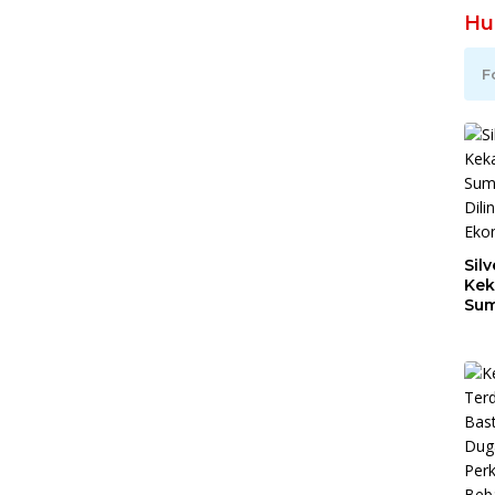
Hu
F
Silv
Kek
Sum
Dil
Ber