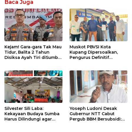
Baca Juga
Kejam! Gara-gara Tak Mau
Muskot PBVSI Kota
Tidur, Balita 2 Tahun
Kupang Dipersoalkan,
Disiksa Ayah Tiri diSumba
Pengurus Definitif
Timur : Dicambuk Kabel,
Laporkan Empat Orang ke
Mata Dioles Balsem
Polisi
hingga Direndam Air Es
Silvester Sili Laba:
Yoseph Ludoni Desak
Kekayaan Budaya Sumba
Gubernur NTT Cabut
Harus Dilindungi agar
Pergub BBM Bersubsidi:
Bernilai Ekonomi
Jangan Jadikan SPBU Alat
Tagih Pajak