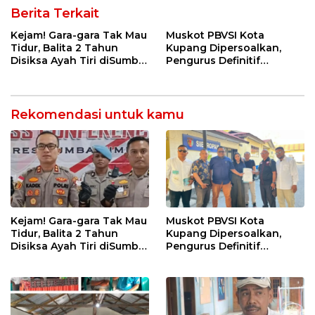
Berita Terkait
Kejam! Gara-gara Tak Mau
Muskot PBVSI Kota
Tidur, Balita 2 Tahun
Kupang Dipersoalkan,
Disiksa Ayah Tiri diSumba
Pengurus Definitif
Timur : Dicambuk Kabel,
Laporkan Empat Orang ke
Mata Dioles Balsem
Polisi
hingga Direndam Air Es
Rekomendasi untuk kamu
Kejam! Gara-gara Tak Mau
Muskot PBVSI Kota
Tidur, Balita 2 Tahun
Kupang Dipersoalkan,
Disiksa Ayah Tiri diSumba
Pengurus Definitif
Timur : Dicambuk Kabel,
Laporkan Empat Orang ke
Mata Dioles Balsem
Polisi
hingga Direndam Air Es