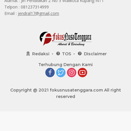
Alamat : Jln Pendidikan 2 No 5 Walikota Kupang-NTT
Telpon : 081237314999
Email :
jendral17@gmail,com
Redaksi
TOS
Disclaimer
Terhubung Dengan Kami
Copyright @ 2021
fokusnusatenggara.com
All right
reserved