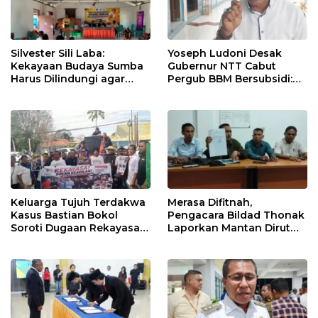
Silvester Sili Laba:
Yoseph Ludoni Desak
Kekayaan Budaya Sumba
Gubernur NTT Cabut
Harus Dilindungi agar
Pergub BBM Bersubsidi:
Bernilai Ekonomi
Jangan Jadikan SPBU Alat
Tagih Pajak
Keluarga Tujuh Terdakwa
Merasa Difitnah,
Kasus Bastian Bokol
Pengacara Bildad Thonak
Soroti Dugaan Rekayasa
Laporkan Mantan Dirut
Perkara, Minta Hakim
Bank NTT ke Polisi
Bebaskan Anak Mereka