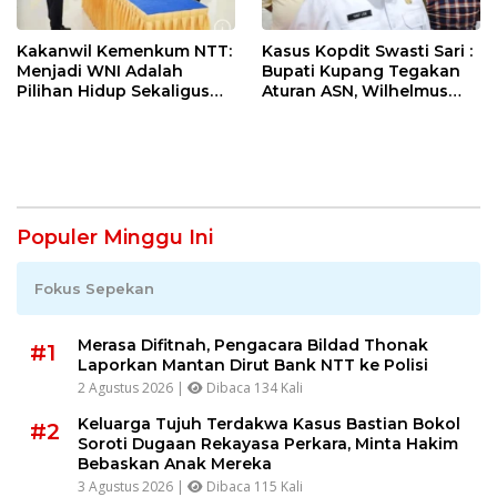
Kakanwil Kemenkum NTT:
Kasus Kopdit Swasti Sari :
Menjadi WNI Adalah
Bupati Kupang Tegakan
Pilihan Hidup Sekaligus
Aturan ASN, Wilhelmus
Tanggung Jawab
Geri Diminta Memilih
Kebangsaan
Jabatan Sebelum 3
Agustus
Populer Minggu Ini
Fokus Sepekan
Merasa Difitnah, Pengacara Bildad Thonak
#1
Laporkan Mantan Dirut Bank NTT ke Polisi
2 Agustus 2026 |
Dibaca 134 Kali
Keluarga Tujuh Terdakwa Kasus Bastian Bokol
#2
Soroti Dugaan Rekayasa Perkara, Minta Hakim
Bebaskan Anak Mereka
3 Agustus 2026 |
Dibaca 115 Kali