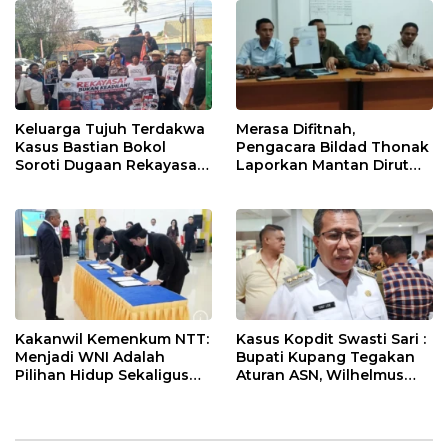
Keluarga Tujuh Terdakwa
Merasa Difitnah,
Kasus Bastian Bokol
Pengacara Bildad Thonak
Soroti Dugaan Rekayasa
Laporkan Mantan Dirut
Perkara, Minta Hakim
Bank NTT ke Polisi
Bebaskan Anak Mereka
Kakanwil Kemenkum NTT:
Kasus Kopdit Swasti Sari :
Menjadi WNI Adalah
Bupati Kupang Tegakan
Pilihan Hidup Sekaligus
Aturan ASN, Wilhelmus
Tanggung Jawab
Geri Diminta Memilih
Kebangsaan
Jabatan Sebelum 3
Agustus