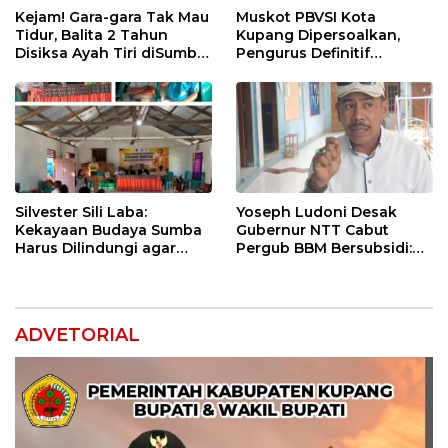
Kejam! Gara-gara Tak Mau
Muskot PBVSI Kota
Tidur, Balita 2 Tahun
Kupang Dipersoalkan,
Disiksa Ayah Tiri diSumba
Pengurus Definitif
Timur : Dicambuk Kabel,
Laporkan Empat Orang ke
Mata Dioles Balsem
Polisi
hingga Direndam Air Es
Silvester Sili Laba:
Yoseph Ludoni Desak
Kekayaan Budaya Sumba
Gubernur NTT Cabut
Harus Dilindungi agar
Pergub BBM Bersubsidi:
Bernilai Ekonomi
Jangan Jadikan SPBU Alat
Tagih Pajak
ADVETORIAL