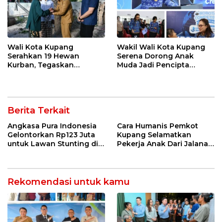
Wali Kota Kupang
Wakil Wali Kota Kupang
Serahkan 19 Hewan
Serena Dorong Anak
Kurban, Tegaskan
Muda Jadi Pencipta
Semangat Keikhlasan dan
Teknologi
Harmoni Keberagaman
Berita Terkait
Angkasa Pura Indonesia
Cara Humanis Pemkot
Gelontorkan Rp123 Juta
Kupang Selamatkan
untuk Lawan Stunting di
Pekerja Anak Dari Jalanan
Kota Kupang
ke Rumah
Rekomendasi untuk kamu