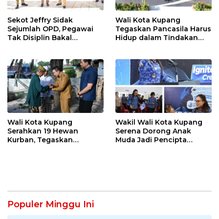
Sekot Jeffry Sidak
Wali Kota Kupang
Sejumlah OPD, Pegawai
Tegaskan Pancasila Harus
Tak Disiplin Bakal
Hidup dalam Tindakan
Dievaluasi
Nyata
Wali Kota Kupang
Wakil Wali Kota Kupang
Serahkan 19 Hewan
Serena Dorong Anak
Kurban, Tegaskan
Muda Jadi Pencipta
Semangat Keikhlasan dan
Teknologi
Harmoni Keberagaman
Populer Minggu Ini