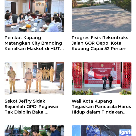
Pemkot Kupang
Progres Fisik Rekontruksi
Matangkan City Branding
Jalan GOR Oepoi Kota
Kenalkan Maskot di HUT
Kupang Capai 52 Persen
ke-81 RI
Sekot Jeffry Sidak
Wali Kota Kupang
Sejumlah OPD, Pegawai
Tegaskan Pancasila Harus
Tak Disiplin Bakal
Hidup dalam Tindakan
Dievaluasi
Nyata