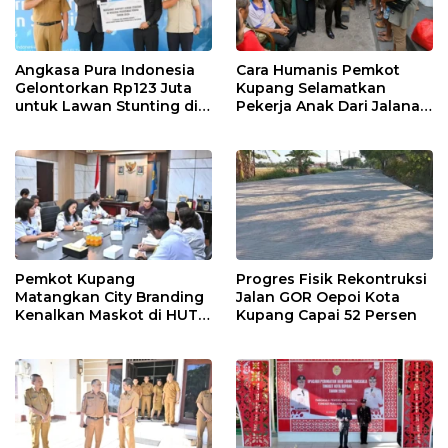
Angkasa Pura Indonesia
Cara Humanis Pemkot
Gelontorkan Rp123 Juta
Kupang Selamatkan
untuk Lawan Stunting di
Pekerja Anak Dari Jalanan
Kota Kupang
ke Rumah
Pemkot Kupang
Progres Fisik Rekontruksi
Matangkan City Branding
Jalan GOR Oepoi Kota
Kenalkan Maskot di HUT
Kupang Capai 52 Persen
ke-81 RI