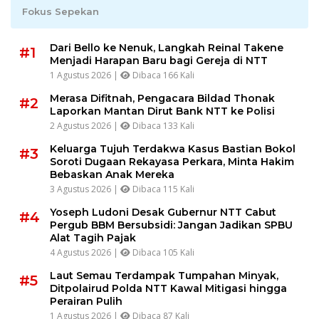
Fokus Sepekan
Dari Bello ke Nenuk, Langkah Reinal Takene
#1
Menjadi Harapan Baru bagi Gereja di NTT
1 Agustus 2026 |
Dibaca 166 Kali
Merasa Difitnah, Pengacara Bildad Thonak
#2
Laporkan Mantan Dirut Bank NTT ke Polisi
2 Agustus 2026 |
Dibaca 133 Kali
Keluarga Tujuh Terdakwa Kasus Bastian Bokol
#3
Soroti Dugaan Rekayasa Perkara, Minta Hakim
Bebaskan Anak Mereka
3 Agustus 2026 |
Dibaca 115 Kali
Yoseph Ludoni Desak Gubernur NTT Cabut
#4
Pergub BBM Bersubsidi: Jangan Jadikan SPBU
Alat Tagih Pajak
4 Agustus 2026 |
Dibaca 105 Kali
Laut Semau Terdampak Tumpahan Minyak,
#5
Ditpolairud Polda NTT Kawal Mitigasi hingga
Perairan Pulih
1 Agustus 2026 |
Dibaca 87 Kali