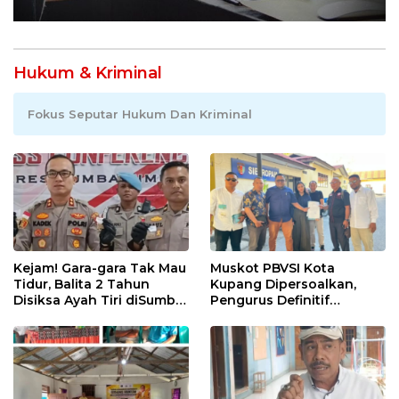
Hukum & Kriminal
Fokus Seputar Hukum Dan Kriminal
Kejam! Gara-gara Tak Mau
Muskot PBVSI Kota
Tidur, Balita 2 Tahun
Kupang Dipersoalkan,
Disiksa Ayah Tiri diSumba
Pengurus Definitif
Timur : Dicambuk Kabel,
Laporkan Empat Orang ke
Mata Dioles Balsem
Polisi
hingga Direndam Air Es