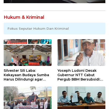
Hukum & Kriminal
Fokus Seputar Hukum Dan Kriminal
Silvester Sili Laba:
Yoseph Ludoni Desak
Kekayaan Budaya Sumba
Gubernur NTT Cabut
Harus Dilindungi agar
Pergub BBM Bersubsidi:
Bernilai Ekonomi
Jangan Jadikan SPBU Alat
Tagih Pajak