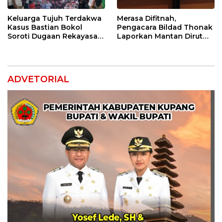
Keluarga Tujuh Terdakwa
Merasa Difitnah,
Kasus Bastian Bokol
Pengacara Bildad Thonak
Soroti Dugaan Rekayasa
Laporkan Mantan Dirut
Perkara, Minta Hakim
Bank NTT ke Polisi
Bebaskan Anak Mereka
ADVETORIAL