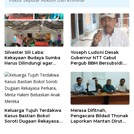
Fokus Seputar Hukum Dan Kriminal
Silvester Sili Laba:
Yoseph Ludoni Desak
Kekayaan Budaya Sumba
Gubernur NTT Cabut
Harus Dilindungi agar
Pergub BBM Bersubsidi:
Bernilai Ekonomi
Jangan Jadikan SPBU Alat
Tagih Pajak
Keluarga Tujuh Terdakwa
Merasa Difitnah,
Kasus Bastian Bokol
Pengacara Bildad Thonak
Soroti Dugaan Rekayasa
Laporkan Mantan Dirut
Perkara, Minta Hakim
Bank NTT ke Polisi
Bebaskan Anak Mereka