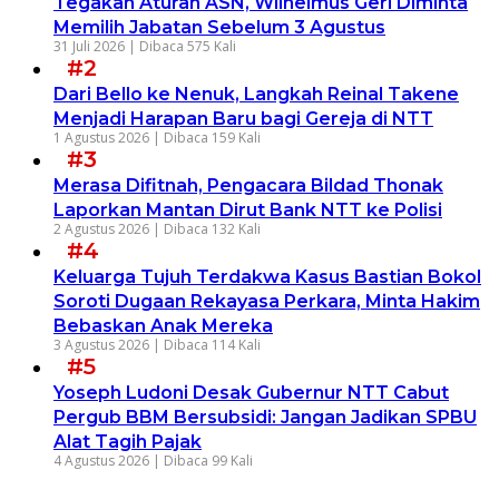
Tegakan Aturan ASN, Wilhelmus Geri Diminta
Memilih Jabatan Sebelum 3 Agustus
31 Juli 2026 |
Dibaca 575 Kali
#2
Dari Bello ke Nenuk, Langkah Reinal Takene
Menjadi Harapan Baru bagi Gereja di NTT
1 Agustus 2026 |
Dibaca 159 Kali
#3
Merasa Difitnah, Pengacara Bildad Thonak
Laporkan Mantan Dirut Bank NTT ke Polisi
2 Agustus 2026 |
Dibaca 132 Kali
#4
Keluarga Tujuh Terdakwa Kasus Bastian Bokol
Soroti Dugaan Rekayasa Perkara, Minta Hakim
Bebaskan Anak Mereka
3 Agustus 2026 |
Dibaca 114 Kali
#5
Yoseph Ludoni Desak Gubernur NTT Cabut
Pergub BBM Bersubsidi: Jangan Jadikan SPBU
Alat Tagih Pajak
4 Agustus 2026 |
Dibaca 99 Kali