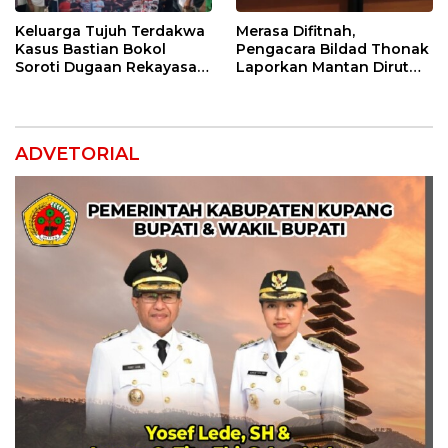
Keluarga Tujuh Terdakwa
Merasa Difitnah,
Kasus Bastian Bokol
Pengacara Bildad Thonak
Soroti Dugaan Rekayasa
Laporkan Mantan Dirut
Perkara, Minta Hakim
Bank NTT ke Polisi
Bebaskan Anak Mereka
ADVETORIAL