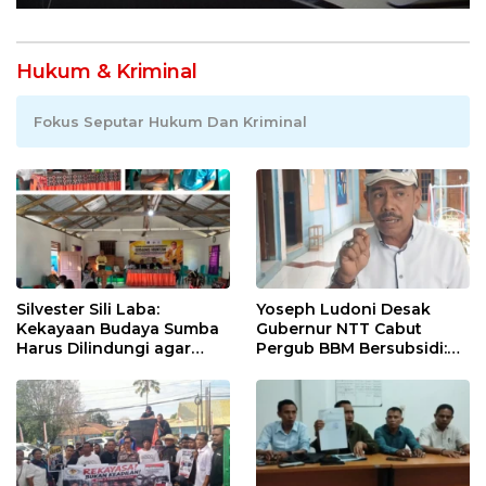
Hukum & Kriminal
Fokus Seputar Hukum Dan Kriminal
Silvester Sili Laba:
Yoseph Ludoni Desak
Kekayaan Budaya Sumba
Gubernur NTT Cabut
Harus Dilindungi agar
Pergub BBM Bersubsidi:
Bernilai Ekonomi
Jangan Jadikan SPBU Alat
Tagih Pajak