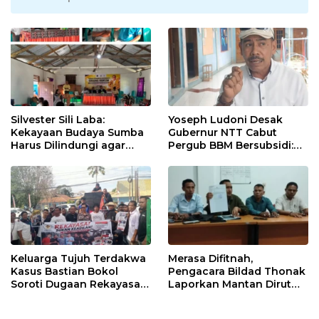
Silvester Sili Laba:
Yoseph Ludoni Desak
Kekayaan Budaya Sumba
Gubernur NTT Cabut
Harus Dilindungi agar
Pergub BBM Bersubsidi:
Bernilai Ekonomi
Jangan Jadikan SPBU Alat
Tagih Pajak
Keluarga Tujuh Terdakwa
Merasa Difitnah,
Kasus Bastian Bokol
Pengacara Bildad Thonak
Soroti Dugaan Rekayasa
Laporkan Mantan Dirut
Perkara, Minta Hakim
Bank NTT ke Polisi
Bebaskan Anak Mereka