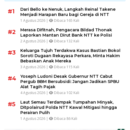
Dari Bello ke Nenuk, Langkah Reinal Takene
#1
Menjadi Harapan Baru bagi Gereja di NTT
1 Agustus 2026 |
Dibaca 165 Kali
Merasa Difitnah, Pengacara Bildad Thonak
#2
Laporkan Mantan Dirut Bank NTT ke Polisi
2 Agustus 2026 |
Dibaca 132 Kali
Keluarga Tujuh Terdakwa Kasus Bastian Bokol
#3
Soroti Dugaan Rekayasa Perkara, Minta Hakim
Bebaskan Anak Mereka
3 Agustus 2026 |
Dibaca 115 Kali
Yoseph Ludoni Desak Gubernur NTT Cabut
#4
Pergub BBM Bersubsidi: Jangan Jadikan SPBU
Alat Tagih Pajak
4 Agustus 2026 |
Dibaca 102 Kali
Laut Semau Terdampak Tumpahan Minyak,
#5
Ditpolairud Polda NTT Kawal Mitigasi hingga
Perairan Pulih
1 Agustus 2026 |
Dibaca 86 Kali