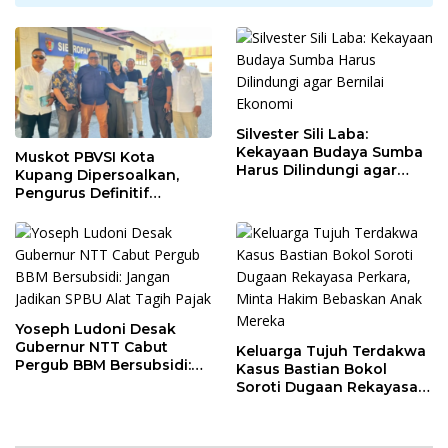
Silvester Sili Laba:
Kekayaan Budaya Sumba
Muskot PBVSI Kota
Harus Dilindungi agar
Kupang Dipersoalkan,
Bernilai Ekonomi
Pengurus Definitif
Laporkan Empat Orang ke
Polisi
Yoseph Ludoni Desak
Gubernur NTT Cabut
Keluarga Tujuh Terdakwa
Pergub BBM Bersubsidi:
Kasus Bastian Bokol
Jangan Jadikan SPBU Alat
Soroti Dugaan Rekayasa
Tagih Pajak
Perkara, Minta Hakim
Bebaskan Anak Mereka