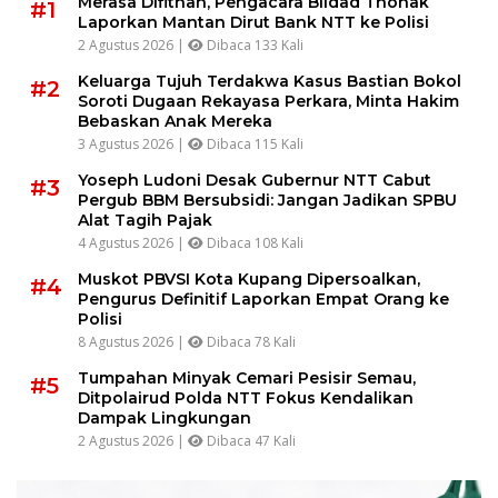
Merasa Difitnah, Pengacara Bildad Thonak
#1
Laporkan Mantan Dirut Bank NTT ke Polisi
2 Agustus 2026 |
Dibaca 133 Kali
Keluarga Tujuh Terdakwa Kasus Bastian Bokol
#2
Soroti Dugaan Rekayasa Perkara, Minta Hakim
Bebaskan Anak Mereka
3 Agustus 2026 |
Dibaca 115 Kali
Yoseph Ludoni Desak Gubernur NTT Cabut
#3
Pergub BBM Bersubsidi: Jangan Jadikan SPBU
Alat Tagih Pajak
4 Agustus 2026 |
Dibaca 108 Kali
Muskot PBVSI Kota Kupang Dipersoalkan,
#4
Pengurus Definitif Laporkan Empat Orang ke
Polisi
8 Agustus 2026 |
Dibaca 78 Kali
Tumpahan Minyak Cemari Pesisir Semau,
#5
Ditpolairud Polda NTT Fokus Kendalikan
Dampak Lingkungan
2 Agustus 2026 |
Dibaca 47 Kali