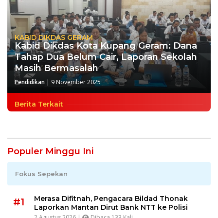
KABID DIKDAS GERAM
Kabid Dikdas Kota Kupang Geram: Dana
Tahap Dua Belum Cair, Laporan Sekolah
Masih Bermasalah
Pendidikan
|
9 November 2025
Berita Terkait
Populer Minggu Ini
Fokus Sepekan
Merasa Difitnah, Pengacara Bildad Thonak
#1
Laporkan Mantan Dirut Bank NTT ke Polisi
2 Agustus 2026 |
Dibaca 133 Kali