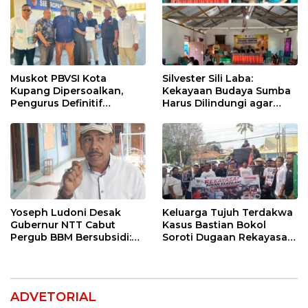
Muskot PBVSI Kota
Silvester Sili Laba:
Kupang Dipersoalkan,
Kekayaan Budaya Sumba
Pengurus Definitif
Harus Dilindungi agar
Laporkan Empat Orang ke
Bernilai Ekonomi
Polisi
Yoseph Ludoni Desak
Keluarga Tujuh Terdakwa
Gubernur NTT Cabut
Kasus Bastian Bokol
Pergub BBM Bersubsidi:
Soroti Dugaan Rekayasa
Jangan Jadikan SPBU Alat
Perkara, Minta Hakim
Tagih Pajak
Bebaskan Anak Mereka
ADVETORIAL