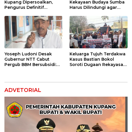
Kupang Dipersoalkan,
Kekayaan Budaya Sumba
Pengurus Definitif
Harus Dilindungi agar
Laporkan Empat Orang ke
Bernilai Ekonomi
Polisi
Yoseph Ludoni Desak
Keluarga Tujuh Terdakwa
Gubernur NTT Cabut
Kasus Bastian Bokol
Pergub BBM Bersubsidi:
Soroti Dugaan Rekayasa
Jangan Jadikan SPBU Alat
Perkara, Minta Hakim
Tagih Pajak
Bebaskan Anak Mereka
ADVETORIAL