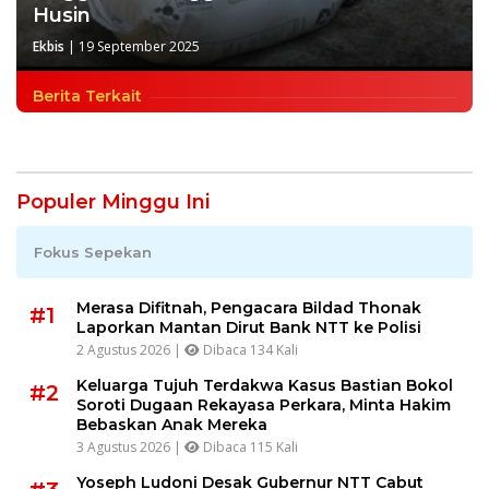
Husin
Ekbis
|
19 September 2025
Berita Terkait
Populer Minggu Ini
Fokus Sepekan
Merasa Difitnah, Pengacara Bildad Thonak
#1
Laporkan Mantan Dirut Bank NTT ke Polisi
2 Agustus 2026 |
Dibaca 134 Kali
Keluarga Tujuh Terdakwa Kasus Bastian Bokol
#2
Soroti Dugaan Rekayasa Perkara, Minta Hakim
Bebaskan Anak Mereka
3 Agustus 2026 |
Dibaca 115 Kali
Yoseph Ludoni Desak Gubernur NTT Cabut