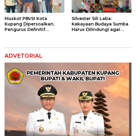
Muskot PBVSI Kota
Silvester Sili Laba:
Kupang Dipersoalkan,
Kekayaan Budaya Sumba
Pengurus Definitif
Harus Dilindungi agar
Laporkan Empat Orang ke
Bernilai Ekonomi
Polisi
ADVETORIAL