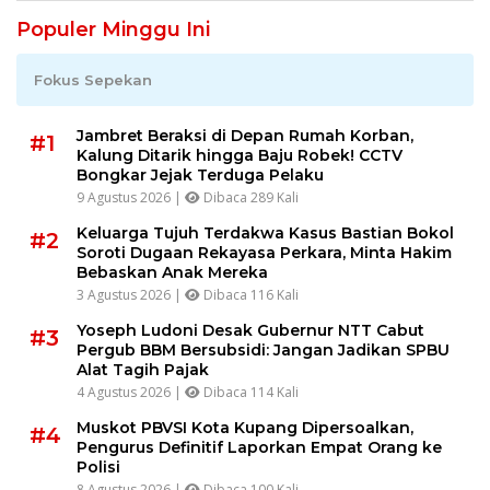
Populer Minggu Ini
Fokus Sepekan
Jambret Beraksi di Depan Rumah Korban,
#1
Kalung Ditarik hingga Baju Robek! CCTV
Bongkar Jejak Terduga Pelaku
9 Agustus 2026 |
Dibaca 289 Kali
Keluarga Tujuh Terdakwa Kasus Bastian Bokol
#2
Soroti Dugaan Rekayasa Perkara, Minta Hakim
Bebaskan Anak Mereka
3 Agustus 2026 |
Dibaca 116 Kali
Yoseph Ludoni Desak Gubernur NTT Cabut
#3
Pergub BBM Bersubsidi: Jangan Jadikan SPBU
Alat Tagih Pajak
4 Agustus 2026 |
Dibaca 114 Kali
Muskot PBVSI Kota Kupang Dipersoalkan,
#4
Pengurus Definitif Laporkan Empat Orang ke
Polisi
8 Agustus 2026 |
Dibaca 100 Kali