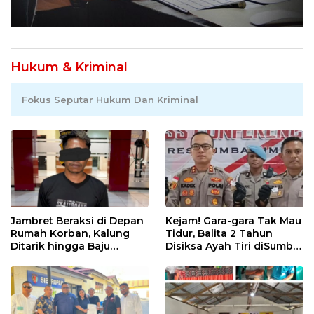
Hukum & Kriminal
Fokus Seputar Hukum Dan Kriminal
Jambret Beraksi di Depan
Kejam! Gara-gara Tak Mau
Rumah Korban, Kalung
Tidur, Balita 2 Tahun
Ditarik hingga Baju
Disiksa Ayah Tiri diSumba
Robek! CCTV Bongkar
Timur : Dicambuk Kabel,
Jejak Terduga Pelaku
Mata Dioles Balsem
hingga Direndam Air Es