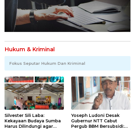
Hukum & Kriminal
Fokus Seputar Hukum Dan Kriminal
Silvester Sili Laba:
Yoseph Ludoni Desak
Kekayaan Budaya Sumba
Gubernur NTT Cabut
Harus Dilindungi agar
Pergub BBM Bersubsidi:
Bernilai Ekonomi
Jangan Jadikan SPBU Alat