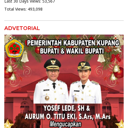
Last 30 Days Views:
53,567
Total Views:
493,098
ADVETORIAL