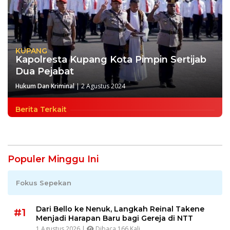
KUPANG
Kapolresta Kupang Kota Pimpin Sertijab
Dua Pejabat
Hukum Dan Kriminal
|
2 Agustus 2024
Berita Terkait
Populer Minggu Ini
Fokus Sepekan
Dari Bello ke Nenuk, Langkah Reinal Takene
#1
Menjadi Harapan Baru bagi Gereja di NTT
1 Agustus 2026 |
Dibaca 166 Kali