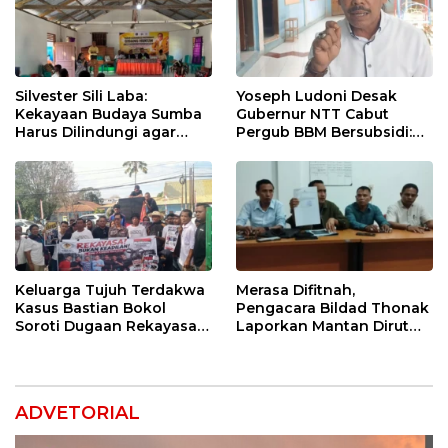
Silvester Sili Laba:
Yoseph Ludoni Desak
Kekayaan Budaya Sumba
Gubernur NTT Cabut
Harus Dilindungi agar
Pergub BBM Bersubsidi:
Bernilai Ekonomi
Jangan Jadikan SPBU Alat
Tagih Pajak
Keluarga Tujuh Terdakwa
Merasa Difitnah,
Kasus Bastian Bokol
Pengacara Bildad Thonak
Soroti Dugaan Rekayasa
Laporkan Mantan Dirut
Perkara, Minta Hakim
Bank NTT ke Polisi
Bebaskan Anak Mereka
ADVETORIAL