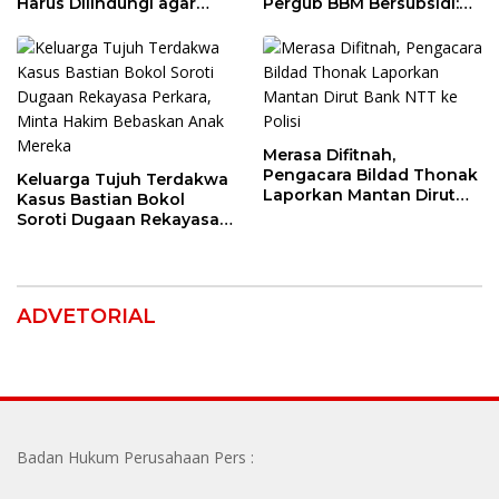
Harus Dilindungi agar
Pergub BBM Bersubsidi:
Bernilai Ekonomi
Jangan Jadikan SPBU Alat
Tagih Pajak
Merasa Difitnah,
Pengacara Bildad Thonak
Keluarga Tujuh Terdakwa
Laporkan Mantan Dirut
Kasus Bastian Bokol
Bank NTT ke Polisi
Soroti Dugaan Rekayasa
Perkara, Minta Hakim
Bebaskan Anak Mereka
ADVETORIAL
Badan Hukum Perusahaan Pers :