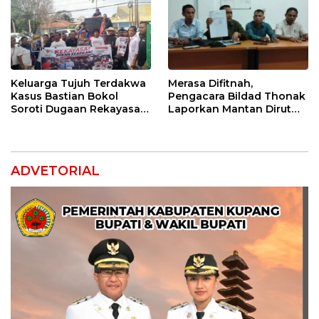
Keluarga Tujuh Terdakwa
Merasa Difitnah,
Kasus Bastian Bokol
Pengacara Bildad Thonak
Soroti Dugaan Rekayasa
Laporkan Mantan Dirut
Perkara, Minta Hakim
Bank NTT ke Polisi
Bebaskan Anak Mereka
ADVETORIAL