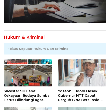
Hukum & Kriminal
Fokus Seputar Hukum Dan Kriminal
Silvester Sili Laba:
Yoseph Ludoni Desak
Kekayaan Budaya Sumba
Gubernur NTT Cabut
Harus Dilindungi agar
Pergub BBM Bersubsidi:
Bernilai Ekonomi
Jangan Jadikan SPBU Alat
Tagih Pajak