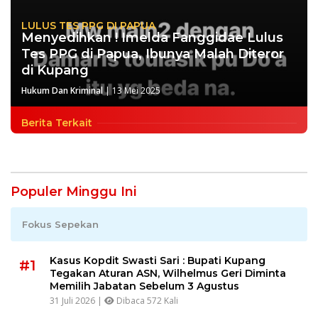
LULUS TES PPG DI PAPUA
Menyedihkan ! Imelda Fanggidae Lulus
Tes PPG di Papua, Ibunya Malah Diteror
di Kupang
Hukum Dan Kriminal
|
13 Mei 2025
Berita Terkait
Populer Minggu Ini
Fokus Sepekan
Kasus Kopdit Swasti Sari : Bupati Kupang
#1
Tegakan Aturan ASN, Wilhelmus Geri Diminta
Memilih Jabatan Sebelum 3 Agustus
31 Juli 2026 |
Dibaca 572 Kali