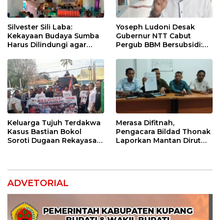
Silvester Sili Laba:
Yoseph Ludoni Desak
Kekayaan Budaya Sumba
Gubernur NTT Cabut
Harus Dilindungi agar
Pergub BBM Bersubsidi:
Bernilai Ekonomi
Jangan Jadikan SPBU Alat
Tagih Pajak
Keluarga Tujuh Terdakwa
Merasa Difitnah,
Kasus Bastian Bokol
Pengacara Bildad Thonak
Soroti Dugaan Rekayasa
Laporkan Mantan Dirut
Perkara, Minta Hakim
Bank NTT ke Polisi
Bebaskan Anak Mereka
ADVETORIAL