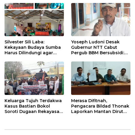
Silvester Sili Laba:
Yoseph Ludoni Desak
Kekayaan Budaya Sumba
Gubernur NTT Cabut
Harus Dilindungi agar
Pergub BBM Bersubsidi:
Bernilai Ekonomi
Jangan Jadikan SPBU Alat
Tagih Pajak
Keluarga Tujuh Terdakwa
Merasa Difitnah,
Kasus Bastian Bokol
Pengacara Bildad Thonak
Soroti Dugaan Rekayasa
Laporkan Mantan Dirut
Perkara, Minta Hakim
Bank NTT ke Polisi
Bebaskan Anak Mereka