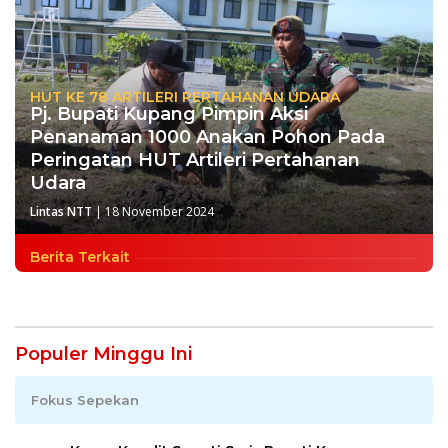
HUT KE 78 ARTILERI PERTAHANAN UDARA
Pj. Bupati Kupang Pimpin Aksi
Penanaman 1000 Anakan Pohon Pada
Peringatan HUT Artileri Pertahanan
Udara
Lintas NTT
|
18 November 2024
Berita Terkait
Populer Minggu Ini
Fokus Sepekan