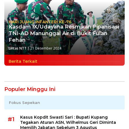
HARI JUANG INFANTERI KE-76
Kasdam IX/Udayana Resmikan Pipanisasi
TNI-AD Manunggal Air di Bukit Fulan
Fehan
Lintas NTT
|
21 Desember 2024
Berita Terkait
Populer Minggu Ini
Fokus Sepekan
Kasus Kopdit Swasti Sari : Bupati Kupang
#1
Tegakan Aturan ASN, Wilhelmus Geri Diminta
Memilih Jabatan Sebelum 3 Agustus