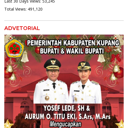
Last 30 Days Views:
53,245
Total Views:
491,120
ADVETORIAL