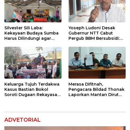
Silvester Sili Laba:
Yoseph Ludoni Desak
Kekayaan Budaya Sumba
Gubernur NTT Cabut
Harus Dilindungi agar
Pergub BBM Bersubsidi:
Bernilai Ekonomi
Jangan Jadikan SPBU Alat
Tagih Pajak
Keluarga Tujuh Terdakwa
Merasa Difitnah,
Kasus Bastian Bokol
Pengacara Bildad Thonak
Soroti Dugaan Rekayasa
Laporkan Mantan Dirut
Perkara, Minta Hakim
Bank NTT ke Polisi
Bebaskan Anak Mereka
ADVETORIAL