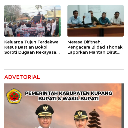
Bernilai Ekonomi
Jangan Jadikan SPBU Alat
Tagih Pajak
Keluarga Tujuh Terdakwa
Merasa Difitnah,
Kasus Bastian Bokol
Pengacara Bildad Thonak
Soroti Dugaan Rekayasa
Laporkan Mantan Dirut
Perkara, Minta Hakim
Bank NTT ke Polisi
Bebaskan Anak Mereka
ADVETORIAL