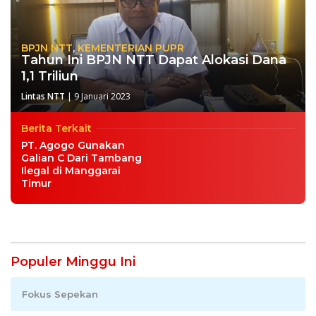
BPJN NTT
,
KEMENTERIAN PUPR
Tahun Ini BPJN NTT Dapat Alokasi Dana
1,1 Triliun
Lintas NTT
|
9 Januari 2023
Berita Terkait
PT. Agogo Gunakan
Galian C Dari Tambang
Ilegal di Manggarai
Timur
Populer Minggu Ini
Fokus Sepekan