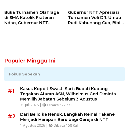
Ekonomi dan Pembinaan
Kalah
Generasi Muda
Buka Turnamen Olahraga
Gubernur NTT Apresiasi
di SMA Katolik Frateran
Turnamen Voli DR. Umbu
Ndao, Gubernur NTT
Rudi Kabunang Cup, Bibit
Harapkan Ada Bibit Atlet
Baru Menuju PON XXII
PON XXII
2028
Populer Minggu Ini
Fokus Sepekan
Kasus Kopdit Swasti Sari : Bupati Kupang
#1
Tegakan Aturan ASN, Wilhelmus Geri Diminta
Memilih Jabatan Sebelum 3 Agustus
31 Juli 2026 |
Dibaca 572 Kali
Dari Bello ke Nenuk, Langkah Reinal Takene
#2
Menjadi Harapan Baru bagi Gereja di NTT
1 Agustus 2026 |
Dibaca 158 Kali