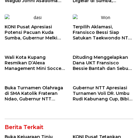
Wagub Johni Asadoma
Digelar di Sumba,
Dorong Kebangkitan
Gubernur Melki Dorong
Tinju NTT Menuju PON
Pembinaan Atlet Muda
2028
KONI Pusat Apresiasi
Terpilih Aklamasi,
Potensi Pacuan Kuda
Fransisco Bessi Siap
Sumba, Gubernur Melki
Satukan Taekwondo NTT
Perkuat Persiapan PON
Hadapi PON 2028
2028
Wali Kota Kupang
Dituding Menggelapkan
Resmikan D’Alexa
Dana UKT Fransisco
Management Mini Soccer
Bessie Bantah dan Sebut
Futsal & Cafe, Dorong
Diopinikan Pihak Yang
Ekonomi dan Pembinaan
Kalah
Generasi Muda
Buka Turnamen Olahraga
Gubernur NTT Apresiasi
di SMA Katolik Frateran
Turnamen Voli DR. Umbu
Ndao, Gubernur NTT
Rudi Kabunang Cup, Bibit
Harapkan Ada Bibit Atlet
Baru Menuju PON XXII
PON XXII
2028
Berita Terkait
Buka Kejuaraan Tinju
KONI Pusat Tetapkan