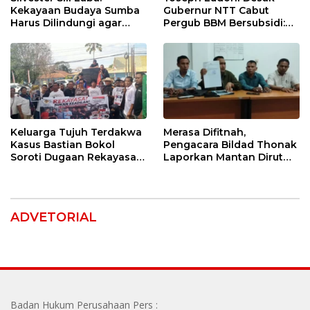
Kekayaan Budaya Sumba
Gubernur NTT Cabut
Harus Dilindungi agar
Pergub BBM Bersubsidi:
Bernilai Ekonomi
Jangan Jadikan SPBU Alat
Tagih Pajak
Keluarga Tujuh Terdakwa
Merasa Difitnah,
Kasus Bastian Bokol
Pengacara Bildad Thonak
Soroti Dugaan Rekayasa
Laporkan Mantan Dirut
Perkara, Minta Hakim
Bank NTT ke Polisi
Bebaskan Anak Mereka
ADVETORIAL
Badan Hukum Perusahaan Pers :