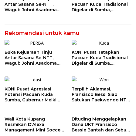
Antar Sasana Se-NTT,
Pacuan Kuda Tradisional
Wagub Johni Asadoma
Digelar di Sumba,
Dorong Kebangkitan
Gubernur Melki Dorong
Tinju NTT Menuju PON
Pembinaan Atlet Muda
2028
Rekomendasi untuk kamu
Buka Kejuaraan Tinju
KONI Pusat Tetapkan
Antar Sasana Se-NTT,
Pacuan Kuda Tradisional
Wagub Johni Asadoma
Digelar di Sumba,
Dorong Kebangkitan
Gubernur Melki Dorong
Tinju NTT Menuju PON
Pembinaan Atlet Muda
2028
KONI Pusat Apresiasi
Terpilih Aklamasi,
Potensi Pacuan Kuda
Fransisco Bessi Siap
Sumba, Gubernur Melki
Satukan Taekwondo NTT
Perkuat Persiapan PON
Hadapi PON 2028
2028
Wali Kota Kupang
Dituding Menggelapkan
Resmikan D’Alexa
Dana UKT Fransisco
Management Mini Soccer
Bessie Bantah dan Sebut
Futsal & Cafe, Dorong
Diopinikan Pihak Yang