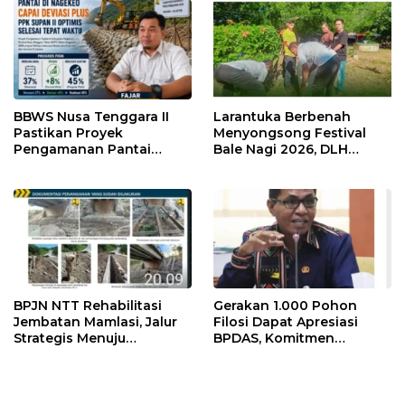
BBWS Nusa Tenggara II
Larantuka Berbenah
Pastikan Proyek
Menyongsong Festival
Pengamanan Pantai
Bale Nagi 2026, DLH
Nagekeo Berjalan Sesuai
Libatkan Seluruh Pegawai
Target
dalam Aksi Bersih Kota
BPJN NTT Rehabilitasi
Gerakan 1.000 Pohon
Jembatan Mamlasi, Jalur
Filosi Dapat Apresiasi
Strategis Menuju
BPDAS, Komitmen
Perbatasan RI–RDTL
Perawatan Dinilai Jadi
Diperkuat
Kunci Keberhasilan