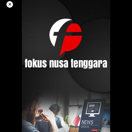
Langsung
×
ke
konten