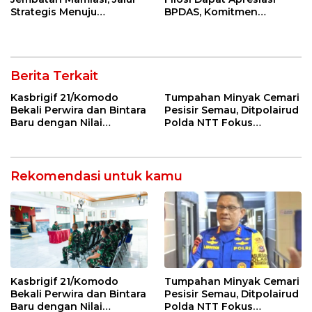
Strategis Menuju
BPDAS, Komitmen
Perbatasan RI–RDTL
Perawatan Dinilai Jadi
Diperkuat
Kunci Keberhasilan
Berita Terkait
Kasbrigif 21/Komodo
Tumpahan Minyak Cemari
Bekali Perwira dan Bintara
Pesisir Semau, Ditpolairud
Baru dengan Nilai
Polda NTT Fokus
Kepemimpinan, Disiplin,
Kendalikan Dampak
dan Integritas
Lingkungan
Rekomendasi untuk kamu
Kasbrigif 21/Komodo
Tumpahan Minyak Cemari
Bekali Perwira dan Bintara
Pesisir Semau, Ditpolairud
Baru dengan Nilai
Polda NTT Fokus