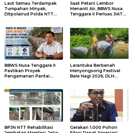
Laut Semau Terdampak
Saat Petani Lembor
Tumpahan Minyak,
Menanti Air, BBWS Nusa
Ditpolairud Polda NTT
Tenggara II Perluas JIAT
Kawal Mitigasi hingga
Hadapi El Nino
Perairan Pulih
BBWS Nusa Tenggara II
Larantuka Berbenah
Pastikan Proyek
Menyongsong Festival
Pengamanan Pantai
Bale Nagi 2026, DLH
Nagekeo Berjalan Sesuai
Libatkan Seluruh Pegawai
Target
dalam Aksi Bersih Kota
BPJN NTT Rehabilitasi
Gerakan 1.000 Pohon
Jembatan Mamlasi, Jalur
Filosi Dapat Apresiasi