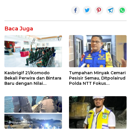
Baca Juga
Kasbrigif 21/Komodo
Tumpahan Minyak Cemari
Bekali Perwira dan Bintara
Pesisir Semau, Ditpolairud
Baru dengan Nilai
Polda NTT Fokus
Kepemimpinan, Disiplin,
Kendalikan Dampak
dan Integritas
Lingkungan