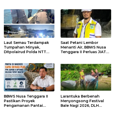
Kepemimpinan, Disiplin,
Kendalikan Dampak
dan Integritas
Lingkungan
Laut Semau Terdampak
Saat Petani Lembor
Tumpahan Minyak,
Menanti Air, BBWS Nusa
Ditpolairud Polda NTT
Tenggara II Perluas JIAT
Kawal Mitigasi hingga
Hadapi El Nino
Perairan Pulih
BBWS Nusa Tenggara II
Larantuka Berbenah
Pastikan Proyek
Menyongsong Festival
Pengamanan Pantai
Bale Nagi 2026, DLH
Nagekeo Berjalan Sesuai
Libatkan Seluruh Pegawai
Target
dalam Aksi Bersih Kota