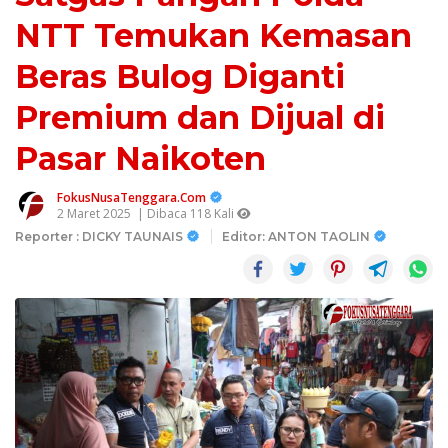
NTT Temukan Kemasan
Beras Bulog Diganti
Premium dan Dijual di
Pasar Naikoten
FokusNusaTenggara.Com
2 Maret 2025
| Dibaca 118 Kali
Reporter : DICKY TAUNAIS
Editor: ANTON TAOLIN