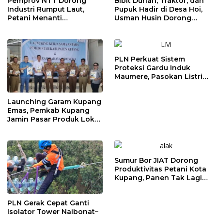
Pemprov NTT Dorong
Bibit Durian, Traktor, dan
Industri Rumput Laut,
Pupuk Hadir di Desa Hoi,
Petani Menanti
Usman Husin Dorong
Pendampingan
Kebangkitan Ekonomi
Pengolahan Hasil Panen
Jemaat
PLN Perkuat Sistem
Proteksi Gardu Induk
Maumere, Pasokan Listrik
Flores Dipastikan Tetap
Andal
Launching Garam Kupang
Emas, Pemkab Kupang
Jamin Pasar Produk Lokal
hingga Bidik Jakarta
Sumur Bor JIAT Dorong
Produktivitas Petani Kota
Kupang, Panen Tak Lagi
Bergantung Musim
PLN Gerak Cepat Ganti
Isolator Tower Naibonat–