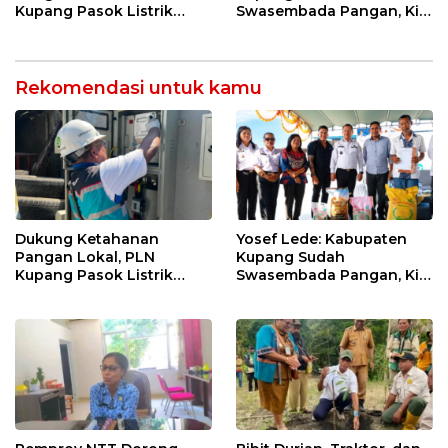
Kupang Pasok Listrik
Swasembada Pangan, Kini
Industri Penyimpanan
Saatnya Beras Lokal
Ayam Beku, Jelang
Kuasai Pasar
Peringatan HUT RI ke-81
Rekomendasi untuk kamu
Dukung Ketahanan
Yosef Lede: Kabupaten
Pangan Lokal, PLN
Kupang Sudah
Kupang Pasok Listrik
Swasembada Pangan, Kini
Industri Penyimpanan
Saatnya Beras Lokal
Ayam Beku, Jelang
Kuasai Pasar
Peringatan HUT RI ke-81