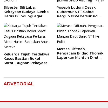
Silvester Sili Laba:
Yoseph Ludoni Desak
Kekayaan Budaya Sumba
Gubernur NTT Cabut
Harus Dilindungi agar
Pergub BBM Bersubsidi:
Bernilai Ekonomi
Jangan Jadikan SPBU Alat
Tagih Pajak
Merasa Difitnah,
Pengacara Bildad Thonak
Keluarga Tujuh Terdakwa
Laporkan Mantan Dirut
Kasus Bastian Bokol
Bank NTT ke Polisi
Soroti Dugaan Rekayasa
Perkara, Minta Hakim
Bebaskan Anak Mereka
ADVETORIAL