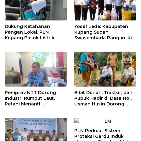
Dukung Ketahanan
Yosef Lede: Kabupaten
Pangan Lokal, PLN
Kupang Sudah
Kupang Pasok Listrik
Swasembada Pangan, Kini
Industri Penyimpanan
Saatnya Beras Lokal
Ayam Beku, Jelang
Kuasai Pasar
Peringatan HUT RI ke-81
Pemprov NTT Dorong
Bibit Durian, Traktor, dan
Industri Rumput Laut,
Pupuk Hadir di Desa Hoi,
Petani Menanti
Usman Husin Dorong
Pendampingan
Kebangkitan Ekonomi
Pengolahan Hasil Panen
Jemaat
PLN Perkuat Sistem
Proteksi Gardu Induk