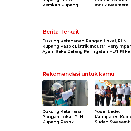
Pemkab Kupang
Induk Maumere,
Jamin Pasar Produk
Pasokan Listrik
Lokal hingga Bidik
Flores Dipastika
Jakarta
Tetap Andal
Berita Terkait
Dukung Ketahanan Pangan Lokal, PLN
Kupang Pasok Listrik Industri Penyimpa
Ayam Beku, Jelang Peringatan HUT RI ke
Rekomendasi untuk kamu
Dukung Ketahanan
Yosef Lede:
Pangan Lokal, PLN
Kabupaten Kup
Kupang Pasok
Sudah Swasemb
Listrik Industri
Pangan, Kini