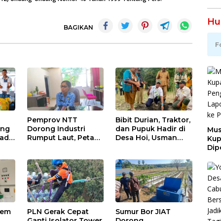
Hu
BAGIKAN
F
Pemprov NTT
Bibit Durian, Traktor,
ang
Dorong Industri
dan Pupuk Hadir di
Mus
ada
Rumput Laut, Petani
Desa Hoi, Usman
Ku
Menanti
Husin Dorong
Dip
okal
Pendampingan
Kebangkitan
Pen
Pengolahan Hasil
Ekonomi Jemaat
Lap
Panen
Ora
tem
PLN Gerak Cepat
Sumur Bor JIAT
Ganti Isolator Tower
Dorong