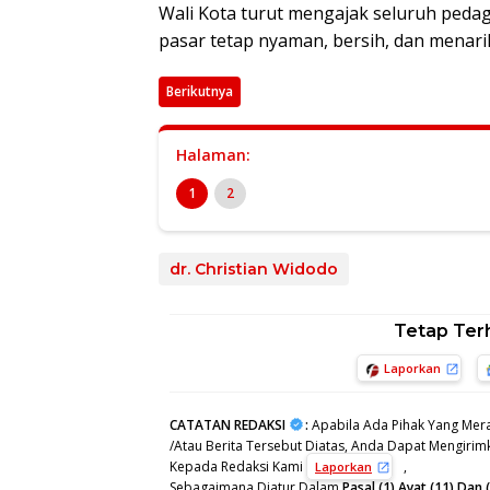
Wali Kota turut mengajak seluruh peda
pasar tetap nyaman, bersih, dan menari
Berikutnya
Halaman:
1
2
dr. Christian Widodo
Tetap Ter
Laporkan
CATATAN REDAKSI
:
Apabila Ada Pihak Yang Mera
/Atau Berita Tersebut Diatas, Anda Dapat Mengirimk
Kepada Redaksi Kami
,
Laporkan
Sebagaimana Diatur Dalam
Pasal (1) Ayat (11) Da