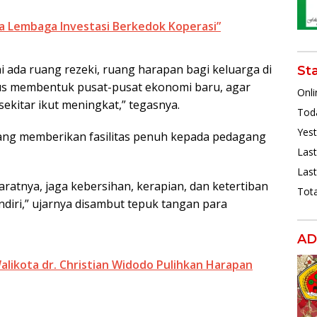
a Lembaga Investasi Berkedok Koperasi”
i ada ruang rezeki, ruang harapan bagi keluarga di
St
ius membentuk pusat-pusat ekonomi baru, agar
Onli
kitar ikut meningkat,” tegasnya.
Toda
Yest
ng memberikan fasilitas penuh kepada pedagang
Last
Last
yaratnya, jaga kebersihan, kerapian, dan ketertiban
Tota
sendiri,” ujarnya disambut tepuk tangan para
AD
likota dr. Christian Widodo Pulihkan Harapan