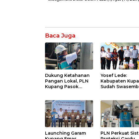
Baca Juga
Dukung Ketahanan
Yosef Lede:
Pangan Lokal, PLN
Kabupaten Kup
Kupang Pasok
Sudah Swasemb
Listrik Industri
Pangan, Kini
Penyimpanan Ayam
Saatnya Beras L
Beku, Jelang
Kuasai Pasar
Peringatan HUT RI
ke-81
Launching Garam
PLN Perkuat Sis
Kupang Emas,
Proteksi Gardu