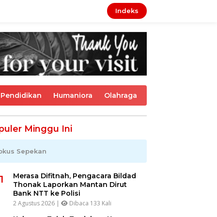
Indeks
Pendidikan
Humaniora
Olahraga
puler Minggu Ini
okus Sepekan
Merasa Difitnah, Pengacara Bildad
1
Thonak Laporkan Mantan Dirut
Bank NTT ke Polisi
2 Agustus 2026 |
Dibaca 133 Kali