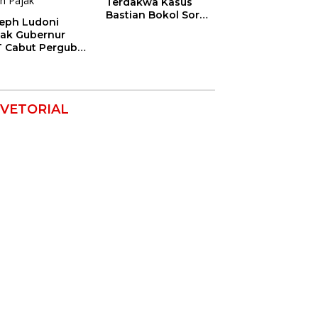
Terdakwa Kasus
Bastian Bokol Soroti
eph Ludoni
Dugaan Rekayasa
ak Gubernur
Perkara, Minta
 Cabut Pergub
Hakim Bebaskan
 Bersubsidi:
Anak Mereka
gan Jadikan
U Alat Tagih
ak
VETORIAL