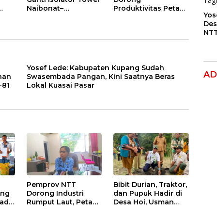
Naibonat–
Produktivitas Petani
Yos
Nonohonis, Pasokan
Kota Kupang, Panen
Des
n
Listrik NTT Tetap
Tak Lagi
NTT
Andal
Bergantung Musim
BBM
Jan
SPB
Paj
Yosef Lede: Kabupaten Kupang Sudah
AD
nan
Swasembada Pangan, Kini Saatnya Beras
-81
Lokal Kuasai Pasar
Pemprov NTT
Bibit Durian, Traktor,
ang
Dorong Industri
dan Pupuk Hadir di
ada
Rumput Laut, Petani
Desa Hoi, Usman
Menanti
Husin Dorong