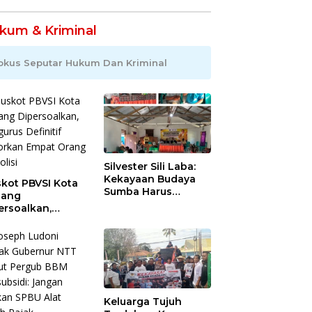
kum & Kriminal
okus Seputar Hukum Dan Kriminal
Silvester Sili Laba:
Kekayaan Budaya
kot PBVSI Kota
Sumba Harus
pang
Dilindungi agar
ersoalkan,
Bernilai Ekonomi
gurus Definitif
orkan Empat
ng ke Polisi
Keluarga Tujuh