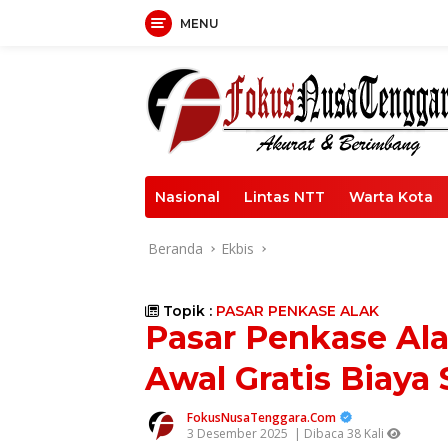
Langsung
MENU
ke
konten
Nasional
Lintas NTT
Warta Kota
Beranda
Ekbis
Topik :
PASAR PENKASE ALAK
Pasar Penkase Ala
Awal Gratis Biaya
FokusNusaTenggara.Com
3 Desember 2025
| Dibaca 38 Kali