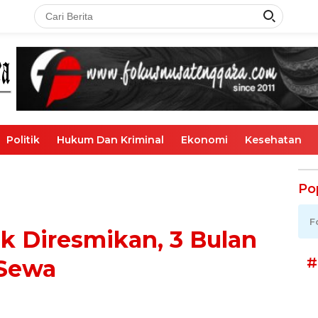
Politik
Hukum Dan Kriminal
Ekonomi
Kesehatan
Po
F
k Diresmikan, 3 Bulan
#
 Sewa