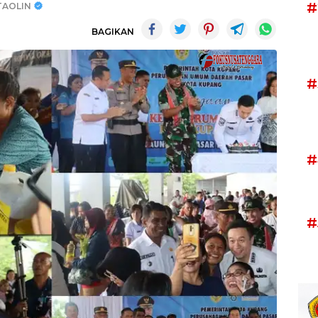
#
TAOLIN
BAGIKAN
#
#
#