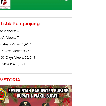
atistik Pengunjung
ne Visitors:
4
y's Views:
7
erday's Views:
1,617
 7 Days Views:
9,768
 30 Days Views:
52,549
l Views:
493,553
VETORIAL