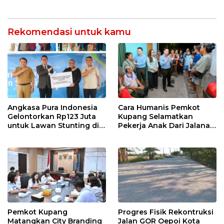
Kota Kupang
ke Rumah
Rekomendasi untuk kamu
Angkasa Pura Indonesia
Cara Humanis Pemkot
Gelontorkan Rp123 Juta
Kupang Selamatkan
untuk Lawan Stunting di
Pekerja Anak Dari Jalanan
Kota Kupang
ke Rumah
Pemkot Kupang
Progres Fisik Rekontruksi
Matangkan City Branding
Jalan GOR Oepoi Kota