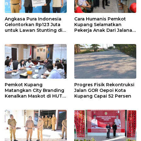
Angkasa Pura Indonesia
Cara Humanis Pemkot
Gelontorkan Rp123 Juta
Kupang Selamatkan
untuk Lawan Stunting di
Pekerja Anak Dari Jalanan
Kota Kupang
ke Rumah
Pemkot Kupang
Progres Fisik Rekontruksi
Matangkan City Branding
Jalan GOR Oepoi Kota
Kenalkan Maskot di HUT
Kupang Capai 52 Persen
ke-81 RI