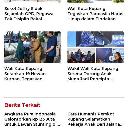
Sekot Jeffry Sidak
Wali Kota Kupang
Sejumlah OPD, Pegawai
Tegaskan Pancasila Harus
Tak Disiplin Bakal
Hidup dalam Tindakan
Dievaluasi
Nyata
Wali Kota Kupang
Wakil Wali Kota Kupang
Serahkan 19 Hewan
Serena Dorong Anak
Kurban, Tegaskan
Muda Jadi Pencipta
Semangat Keikhlasan dan
Teknologi
Harmoni Keberagaman
Berita Terkait
Angkasa Pura Indonesia
Cara Humanis Pemkot
Gelontorkan Rp123 Juta
Kupang Selamatkan
untuk Lawan Stunting di
Pekerja Anak Dari Jalanan