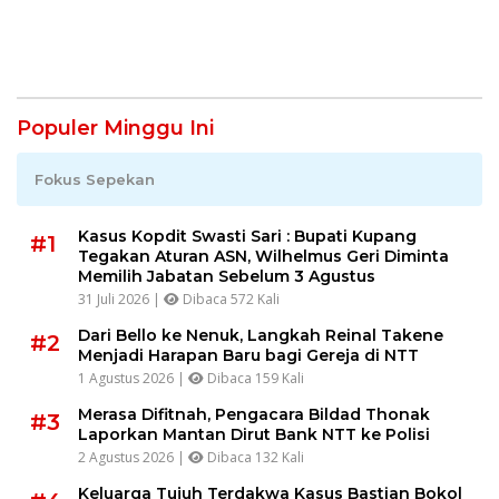
Semangat Keikhlasan dan
Teknologi
Harmoni Keberagaman
Populer Minggu Ini
Fokus Sepekan
Kasus Kopdit Swasti Sari : Bupati Kupang
#1
Tegakan Aturan ASN, Wilhelmus Geri Diminta
Memilih Jabatan Sebelum 3 Agustus
31 Juli 2026 |
Dibaca 572 Kali
Dari Bello ke Nenuk, Langkah Reinal Takene
#2
Menjadi Harapan Baru bagi Gereja di NTT
1 Agustus 2026 |
Dibaca 159 Kali
Merasa Difitnah, Pengacara Bildad Thonak
#3
Laporkan Mantan Dirut Bank NTT ke Polisi
2 Agustus 2026 |
Dibaca 132 Kali
Keluarga Tujuh Terdakwa Kasus Bastian Bokol