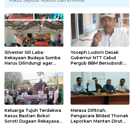
Fokus Seputar Hukum Dan Kriminal
Silvester Sili Laba:
Yoseph Ludoni Desak
Kekayaan Budaya Sumba
Gubernur NTT Cabut
Harus Dilindungi agar
Pergub BBM Bersubsidi:
Bernilai Ekonomi
Jangan Jadikan SPBU Alat
Tagih Pajak
Keluarga Tujuh Terdakwa
Merasa Difitnah,
Kasus Bastian Bokol
Pengacara Bildad Thonak
Soroti Dugaan Rekayasa
Laporkan Mantan Dirut
Perkara, Minta Hakim
Bank NTT ke Polisi
Bebaskan Anak Mereka