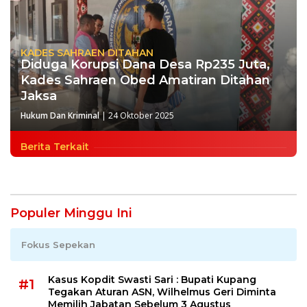
KADES SAHRAEN DITAHAN
Diduga Korupsi Dana Desa Rp235 Juta,
Kades Sahraen Obed Amatiran Ditahan
Jaksa
Hukum Dan Kriminal
|
24 Oktober 2025
Berita Terkait
Populer Minggu Ini
Fokus Sepekan
Kasus Kopdit Swasti Sari : Bupati Kupang
#1
Tegakan Aturan ASN, Wilhelmus Geri Diminta
Memilih Jabatan Sebelum 3 Agustus