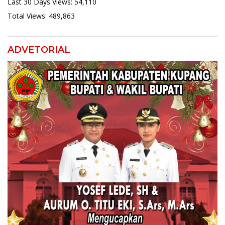
Last 30 Days Views:
54,110
Total Views:
489,863
ADVETORIAL