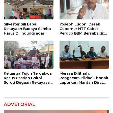
Silvester Sili Laba:
Yoseph Ludoni Desak
Kekayaan Budaya Sumba
Gubernur NTT Cabut
Harus Dilindungi agar
Pergub BBM Bersubsidi:
Bernilai Ekonomi
Jangan Jadikan SPBU Alat
Tagih Pajak
Keluarga Tujuh Terdakwa
Merasa Difitnah,
Kasus Bastian Bokol
Pengacara Bildad Thonak
Soroti Dugaan Rekayasa
Laporkan Mantan Dirut
Perkara, Minta Hakim
Bank NTT ke Polisi
Bebaskan Anak Mereka
ADVETORIAL