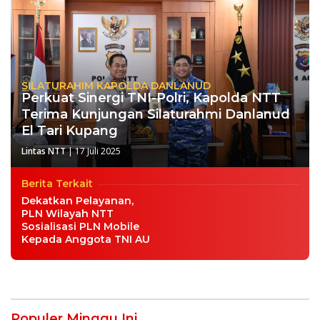
SILATURAHIM KAPOLDA DANLANUD
Perkuat Sinergi TNI-Polri, Kapolda NTT
Terima Kunjungan Silaturahmi Danlanud
El Tari Kupang
Lintas NTT
|
17 Juli 2025
Berita Terkait
Dekatkan Pelayanan,
PLN Wilayah NTT
Sosialisasi PLN Mobile
Kepada Anggota TNI AU
Populer Minggu Ini