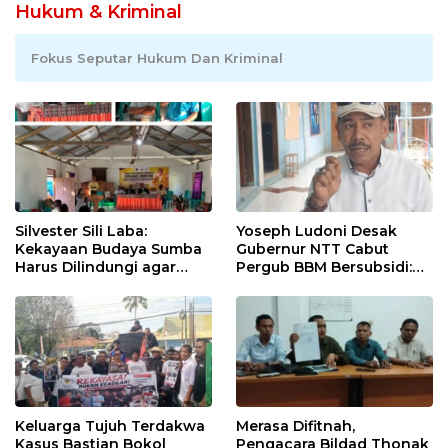
Hukum & Kriminal
Fokus Seputar Hukum Dan Kriminal
Silvester Sili Laba:
Yoseph Ludoni Desak
Kekayaan Budaya Sumba
Gubernur NTT Cabut
Harus Dilindungi agar
Pergub BBM Bersubsidi:
Bernilai Ekonomi
Jangan Jadikan SPBU Alat
Tagih Pajak
Keluarga Tujuh Terdakwa
Merasa Difitnah,
Kasus Bastian Bokol
Pengacara Bildad Thonak