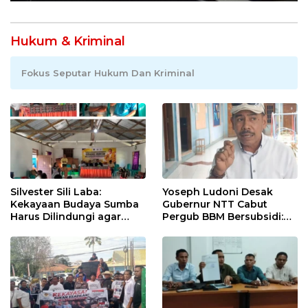
Hukum & Kriminal
Fokus Seputar Hukum Dan Kriminal
Silvester Sili Laba:
Yoseph Ludoni Desak
Kekayaan Budaya Sumba
Gubernur NTT Cabut
Harus Dilindungi agar
Pergub BBM Bersubsidi:
Bernilai Ekonomi
Jangan Jadikan SPBU Alat
Tagih Pajak