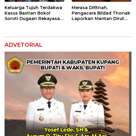
Keluarga Tujuh Terdakwa
Merasa Difitnah,
Kasus Bastian Bokol
Pengacara Bildad Thonak
Soroti Dugaan Rekayasa
Laporkan Mantan Dirut
Perkara, Minta Hakim
Bank NTT ke Polisi
Bebaskan Anak Mereka
ADVETORIAL