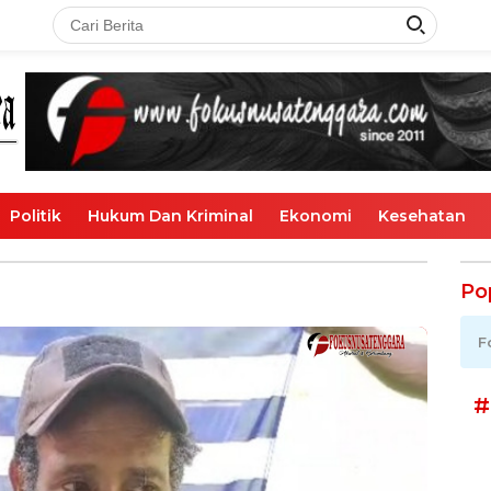
Politik
Hukum Dan Kriminal
Ekonomi
Kesehatan
Po
F
#