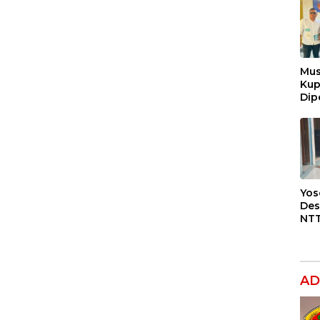
Mus
Ku
Dip
Pen
Lap
Ora
Yos
Des
NTT
BBM
Jan
SPB
Paj
AD