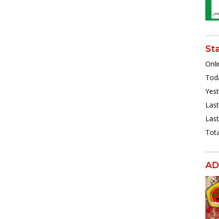
St
Onli
Toda
Yest
Last
Last
Tota
AD