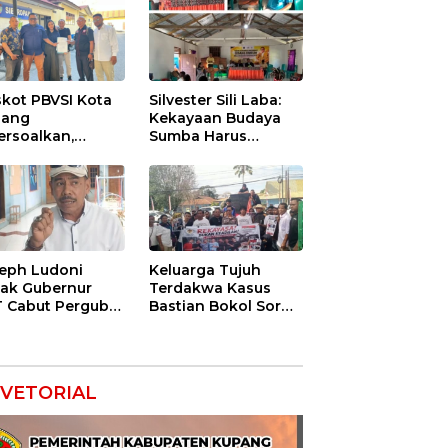
kot PBVSI Kota
Silvester Sili Laba:
pang
Kekayaan Budaya
ersoalkan,
Sumba Harus
gurus Definitif
Dilindungi agar
orkan Empat
Bernilai Ekonomi
ng ke Polisi
eph Ludoni
Keluarga Tujuh
ak Gubernur
Terdakwa Kasus
 Cabut Pergub
Bastian Bokol Soroti
 Bersubsidi:
Dugaan Rekayasa
gan Jadikan
Perkara, Minta
U Alat Tagih
Hakim Bebaskan
ak
Anak Mereka
VETORIAL