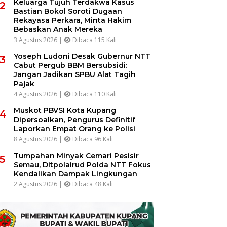
Keluarga Tujuh Terdakwa Kasus
2
Bastian Bokol Soroti Dugaan
Rekayasa Perkara, Minta Hakim
Bebaskan Anak Mereka
3 Agustus 2026 |
Dibaca 115 Kali
Yoseph Ludoni Desak Gubernur NTT
3
Cabut Pergub BBM Bersubsidi:
Jangan Jadikan SPBU Alat Tagih
Pajak
4 Agustus 2026 |
Dibaca 110 Kali
Muskot PBVSI Kota Kupang
4
Dipersoalkan, Pengurus Definitif
Laporkan Empat Orang ke Polisi
8 Agustus 2026 |
Dibaca 96 Kali
Tumpahan Minyak Cemari Pesisir
5
Semau, Ditpolairud Polda NTT Fokus
Kendalikan Dampak Lingkungan
2 Agustus 2026 |
Dibaca 48 Kali