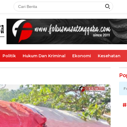
Politik
Hukum Dan Kriminal
Ekonomi
Kesehatan
Po
F
#