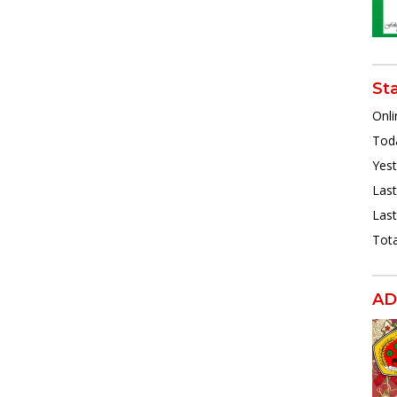
St
Onli
Toda
Yest
Last
Last
Tota
AD