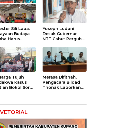
ester Sili Laba:
Yoseph Ludoni
ayaan Budaya
Desak Gubernur
ba Harus
NTT Cabut Pergub
indungi agar
BBM Bersubsidi:
nilai Ekonomi
Jangan Jadikan
SPBU Alat Tagih
Pajak
uarga Tujuh
Merasa Difitnah,
dakwa Kasus
Pengacara Bildad
tian Bokol Soroti
Thonak Laporkan
aan Rekayasa
Mantan Dirut Bank
kara, Minta
NTT ke Polisi
im Bebaskan
k Mereka
VETORIAL