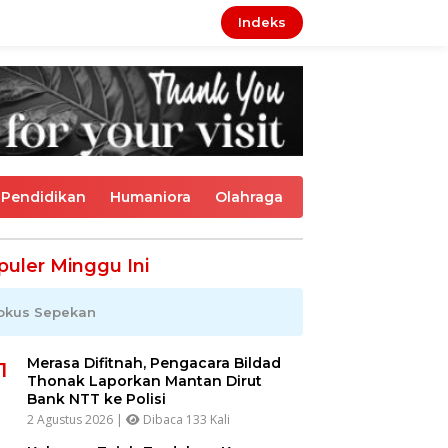
Indeks
Pendidikan
Humaniora
Olahraga
puler Minggu Ini
okus Sepekan
Merasa Difitnah, Pengacara Bildad
1
Thonak Laporkan Mantan Dirut
Bank NTT ke Polisi
2 Agustus 2026 |
Dibaca 133 Kali