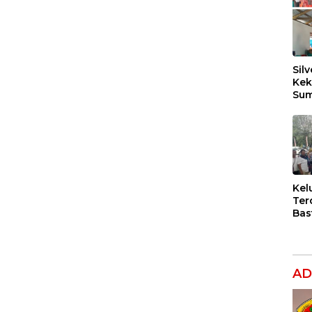
Silv
Kek
Sum
Dil
Ber
Kel
Ter
Bas
Dug
Per
Hak
Ana
AD