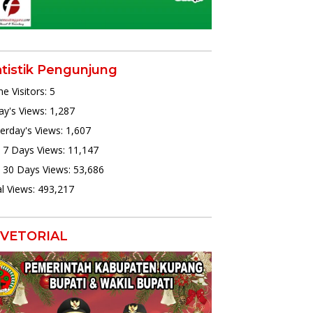
atistik Pengunjung
ne Visitors:
5
y's Views:
1,287
erday's Views:
1,607
 7 Days Views:
11,147
 30 Days Views:
53,686
l Views:
493,217
VETORIAL