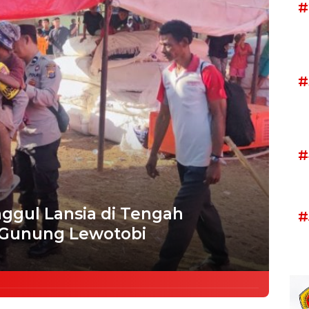
#
#
#
ggul Lansia di Tengah
#
i Gunung Lewotobi