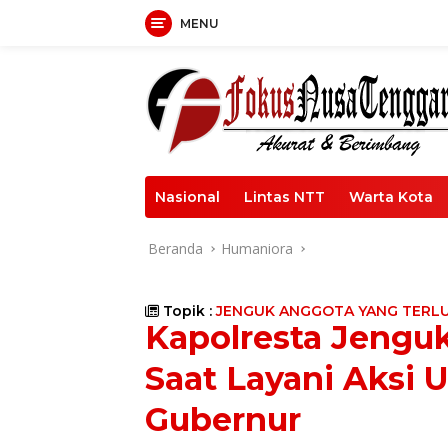
Langsung
MENU
ke
konten
Nasional
Lintas NTT
Warta Kota
Beranda
Humaniora
Topik :
JENGUK ANGGOTA YANG TERL
Kapolresta Jengu
Saat Layani Aksi 
Gubernur