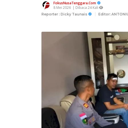
FokusNusaTenggara.Com
8 Mei 2026
| Dibaca 24 Kali
Reporter : Dicky Taunais
Editor: ANTONI