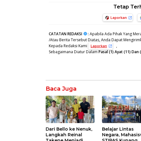
Tetap Ter
Laporkan
CATATAN REDAKSI
:
Apabila Ada Pihak Yang Mera
/Atau Berita Tersebut Diatas, Anda Dapat Mengirimk
Kepada Redaksi Kami
,
Laporkan
Sebagaimana Diatur Dalam
Pasal (1) Ayat (11) Da
Baca Juga
Dari Bello ke Nenuk,
Belajar Lintas
Langkah Reinal
Negara, Mahasi
Takene Menjadi
STIPAS Kupang