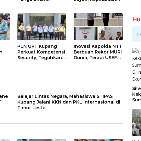
PKL
Pelanggan Berbasis
PLN Hadir
Budaya di Bandara
Mengubah Hidup Ibu
El Tari Kupang
Laka Mau
Hu
F
PLN UPT Kupang
Inovasi Kapolda NTT
n
Perkuat Kompetensi
Berbuah Rekor MURI
Security, Teguhkan
Dunia, Terapi USEFT
u
Budaya
Layani 11.663
Keselamatan dan
Peserta
h
Pelayanan Prima
Silv
Kek
kene
Belajar Lintas Negara, Mahasiswa STIPAS
Sum
T
Kupang Jalani KKN dan PKL Internasional di
Dil
Timor Leste
Ber