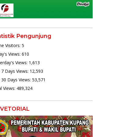
atistik Pengunjung
ne Visitors:
5
y's Views:
610
erday's Views:
1,613
 7 Days Views:
12,593
 30 Days Views:
53,571
l Views:
489,324
VETORIAL