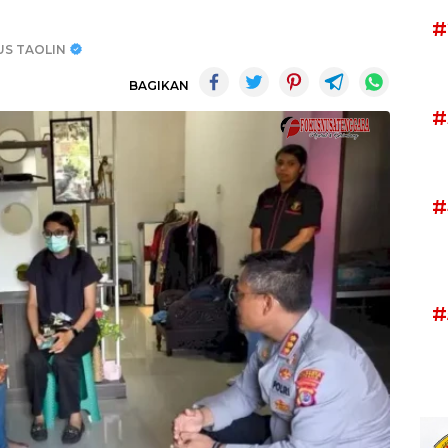
#
US TAOLIN
BAGIKAN
#
#
#