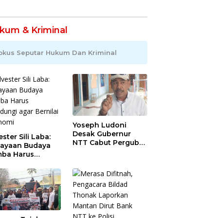
kum & Kriminal
okus Seputar Hukum Dan Kriminal
Yoseph Ludoni
Desak Gubernur
ester Sili Laba:
NTT Cabut Pergub
ayaan Budaya
BBM Bersubsidi:
ba Harus
Jangan Jadikan
indungi agar
SPBU Alat Tagih
nilai Ekonomi
Pajak