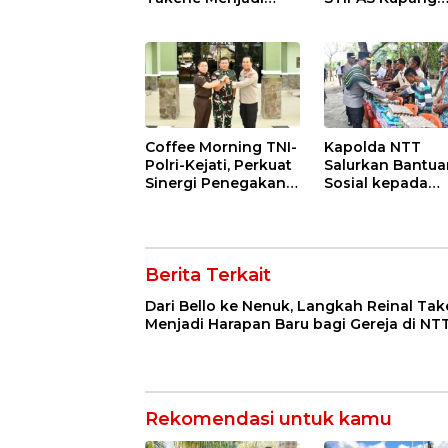
Harapan Baru bagi
Jalani KKN dan 
Gereja di NTT
Internasional di
Timor Leste
Coffee Morning TNI-
Kapolda NTT
Polri-Kejati, Perkuat
Salurkan Bantua
Sinergi Penegakan
Sosial kepada
Hukum dan
Warga Desa Ben
Stabilitas Keamanan
Usai Resmikan
di NTT
Jembatan Mera
Putih
Berita Terkait
Dari Bello ke Nenuk, Langkah Reinal Ta
Menjadi Harapan Baru bagi Gereja di NT
Rekomendasi untuk kamu