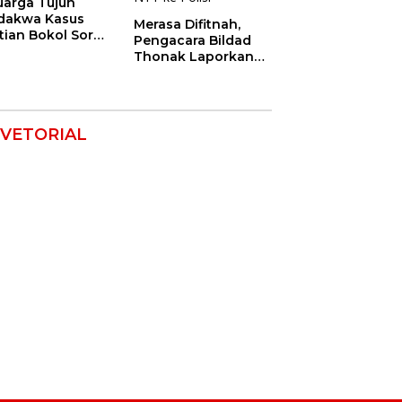
uarga Tujuh
dakwa Kasus
Merasa Difitnah,
tian Bokol Soroti
Pengacara Bildad
aan Rekayasa
Thonak Laporkan
kara, Minta
Mantan Dirut Bank
im Bebaskan
NTT ke Polisi
k Mereka
VETORIAL