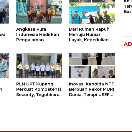
Kel
Ter
Bas
Dug
Per
Hak
Angkasa Pura
Dari Rumah Rapuh
Ana
swa
Indonesia Hadirkan
Menuju Hunian
Pengalaman
Layak, Kepedulian
AD
PKL
Pelanggan Berbasis
PLN Hadir
Budaya di Bandara
Mengubah Hidup Ibu
El Tari Kupang
Laka Mau
PLN UPT Kupang
Inovasi Kapolda NTT
n
Perkuat Kompetensi
Berbuah Rekor MURI
Security, Teguhkan
Dunia, Terapi USEFT
u
Budaya
Layani 11.663
Keselamatan dan
Peserta
h
Pelayanan Prima