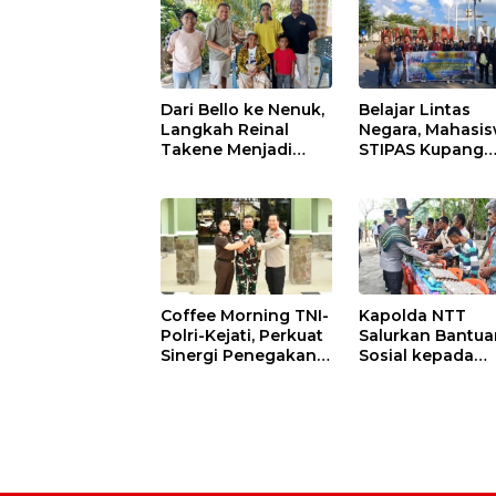
Dari Bello ke Nenuk,
Belajar Lintas
Langkah Reinal
Negara, Mahasi
Takene Menjadi
STIPAS Kupang
Harapan Baru bagi
Jalani KKN dan 
Gereja di NTT
Internasional di
Timor Leste
Coffee Morning TNI-
Kapolda NTT
Polri-Kejati, Perkuat
Salurkan Bantua
Sinergi Penegakan
Sosial kepada
Hukum dan
Warga Desa Ben
Stabilitas Keamanan
Usai Resmikan
di NTT
Jembatan Mera
Putih