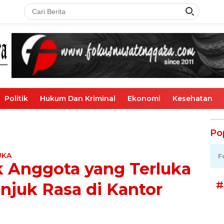
Politik
Hukum Dan Kriminal
Ekonomi
Kesehatan
Po
UKA
F
k Anggota yang Terluka
#
Unjuk Rasa di Kantor