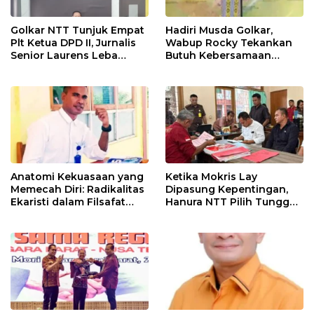
Golkar NTT Tunjuk Empat
Hadiri Musda Golkar,
Plt Ketua DPD II, Jurnalis
Wabup Rocky Tekankan
Senior Laurens Leba
Butuh Kebersamaan
Tukan Pimpin Flores
Diatas Perbedaan Politik
Timur
Untuk Bangun Alor
Anatomi Kekuasaan yang
Ketika Mokris Lay
Memecah Diri: Radikalitas
Dipasung Kepentingan,
Ekaristi dalam Filsafat
Hanura NTT Pilih Tunggu
Politik Kepemimpinan
Mekanisme Partai