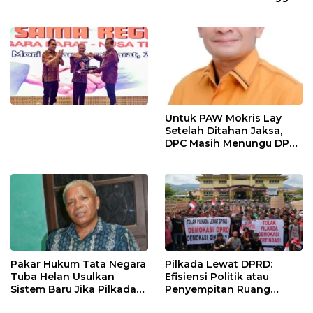
Politik Kepemimpinan
Mekanisme Partai
Untuk PAW Mokris Lay
Setelah Ditahan Jaksa,
DPC Masih Menungu DPD
Hanura NTT
Pakar Hukum Tata Negara
Pilkada Lewat DPRD:
Tuba Helan Usulkan
Efisiensi Politik atau
Sistem Baru Jika Pilkada
Penyempitan Ruang
Langsung dan DPRD
Demokrasi Lokal ?