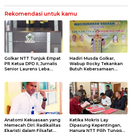
Timur
Untuk Bangun Alor
Rekomendasi untuk kamu
Golkar NTT Tunjuk Empat
Hadiri Musda Golkar,
Plt Ketua DPD II, Jurnalis
Wabup Rocky Tekankan
Senior Laurens Leba
Butuh Kebersamaan
Tukan Pimpin Flores
Diatas Perbedaan Politik
Timur
Untuk Bangun Alor
Anatomi Kekuasaan yang
Ketika Mokris Lay
Memecah Diri: Radikalitas
Dipasung Kepentingan,
Ekaristi dalam Filsafat
Hanura NTT Pilih Tunggu