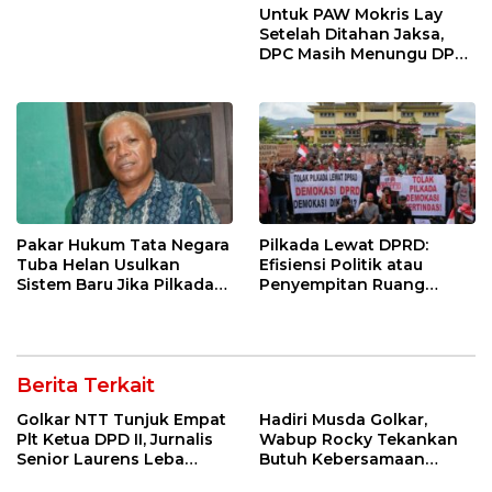
Untuk PAW Mokris Lay
Setelah Ditahan Jaksa,
DPC Masih Menungu DPD
Hanura NTT
Pakar Hukum Tata Negara
Pilkada Lewat DPRD:
Tuba Helan Usulkan
Efisiensi Politik atau
Sistem Baru Jika Pilkada
Penyempitan Ruang
Langsung dan DPRD
Demokrasi Lokal ?
Gagal
Berita Terkait
Golkar NTT Tunjuk Empat
Hadiri Musda Golkar,
Plt Ketua DPD II, Jurnalis
Wabup Rocky Tekankan
Senior Laurens Leba
Butuh Kebersamaan
Tukan Pimpin Flores
Diatas Perbedaan Politik